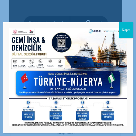
Kapat
BEĞEN
0
facebook
PAYLAŞ
twitterbird
TWEET
GİSBİR · X (Twitter)
Güncel duyuru ve haberler için resmi X hesabımızı
takip edin.