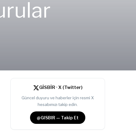
rular
GİSBİR · X (Twitter)
Güncel duyuru ve haberler için resmi X
hesabımızı takip edin.
@GISBIR — Takip Et