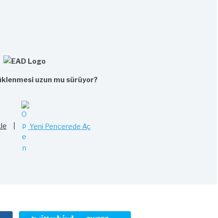
klenmesi uzun mu sürüyor?
le
|
Yeni Pencerede Aç