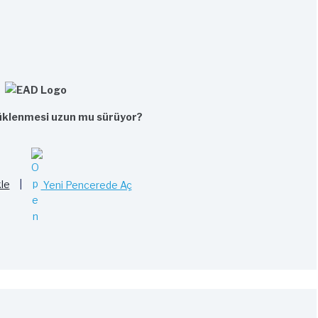
klenmesi uzun mu sürüyor?
le
|
Yeni Pencerede Aç