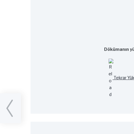
Dökümanın yü
Tekrar Yük
sal ve
ıma