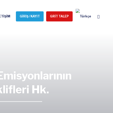
ETİŞİM
GİRİŞ / KAYIT
GRİT TALEP
Emisyonlarının
ifleri Hk.