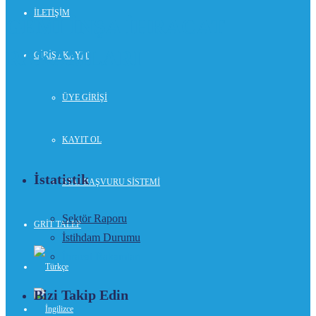
İLETİŞİM
GEMİ İNŞA İHRACAT
RAKAMLARI
GİRİŞ / KAYIT
ÜYE GİRİŞİ
KAYIT OL
İstatistik
STAJ BAŞVURU SİSTEMİ
Sektör Raporu
GRİT TALEP
İstihdam Durumu
İhracat Rakamları
Bizi Takip Edin