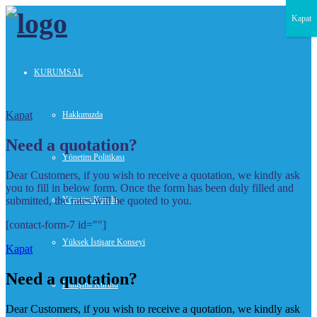
Kapat
KURUMSAL
Kapat
Hakkımızda
Need a quotation?
Yönetim Politikası
Dear Customers, if you wish to receive a quotation, we kindly ask
you to fill in below form. Once the form has been duly filled and
submitted, the rates will be quoted to you.
Yönetim Kurulu
[contact-form-7 id=""]
Yüksek İstişare Konseyi
Kapat
Need a quotation?
Danışma Kurulu
Dear Customers, if you wish to receive a quotation, we kindly ask