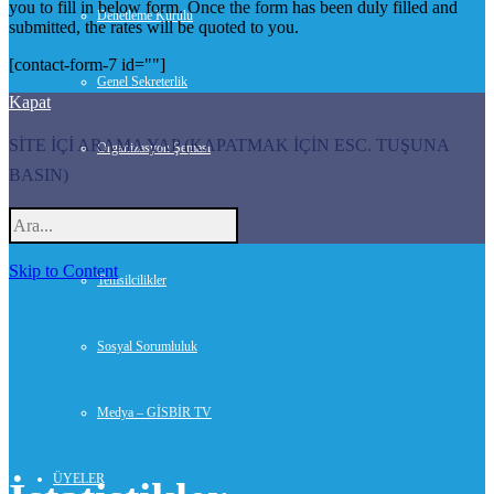
you to fill in below form. Once the form has been duly filled and
Denetleme Kurulu
submitted, the rates will be quoted to you.
[contact-form-7 id=""]
Genel Sekreterlik
Kapat
SİTE İÇİ ARAMA YAP (KAPATMAK İÇİN ESC. TUŞUNA
Organizasyon Şeması
BASIN)
Danışmanlar
Skip to Content
Temsilcilikler
Sosyal Sorumluluk
Medya – GİSBİR TV
ÜYELER