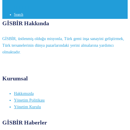






Search
GİSBİR Hakkında
GİSBİR, üstlenmiş olduğu misyonla, Türk gemi inşa sanayini geliştirmek,
Türk tersanelerinin dünya pazarlarındaki yerini almalarına yardımcı
olmaktadır.
Kurumsal
Hakkımızda
Yönetim Politikası
Yönetim Kurulu
GİSBİR Haberler