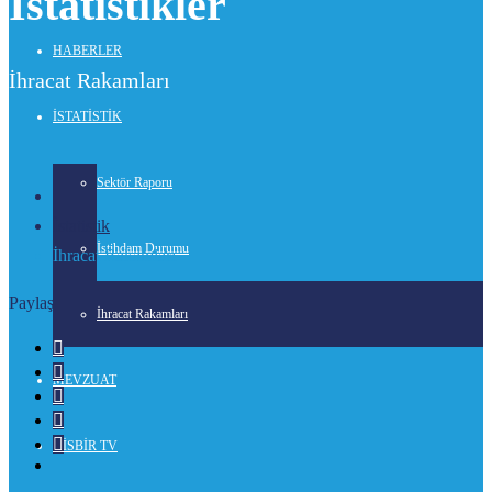
İstatistikler
HABERLER
İhracat Rakamları
İSTATİSTİK
Sektör Raporu
İstatistik
İstihdam Durumu
İhracat Rakamları
Paylaş
İhracat Rakamları


MEVZUAT



GİSBİR TV