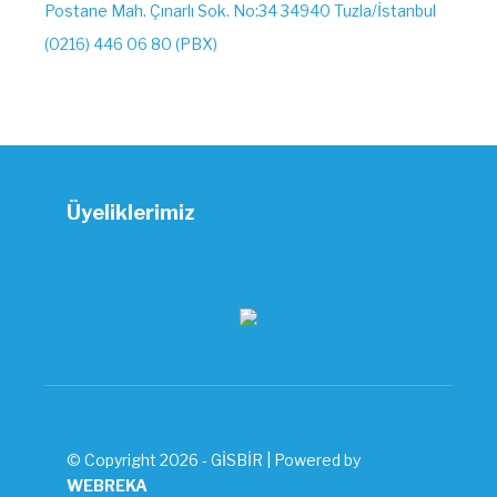
Postane Mah. Çınarlı Sok. No:34 34940 Tuzla/İstanbul
(0216) 446 06 80 (PBX)
Üyeliklerimiz
© Copyright 2026 - GİSBİR | Powered by
WEBREKA