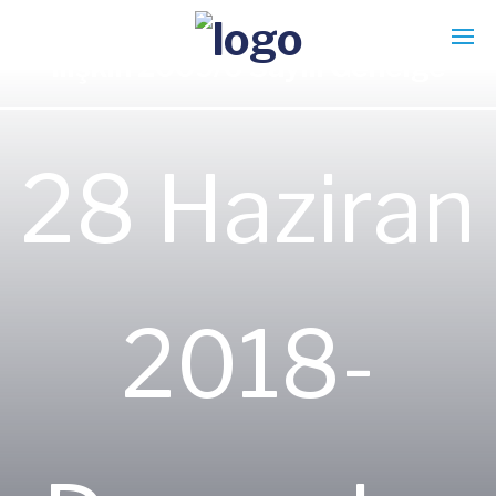
Hazırlama ve Uygulama Esaslarına
İlişkin 2009/6 Sayılı Genelge
28 Haziran
2018-