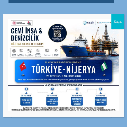
Kapat
BEĞEN
0
facebook
PAYLAŞ
twitterbird
TWEET
GİSBİR · X (Twitter)
Güncel duyuru ve haberler için resmi X hesabımızı
takip edin.
@GISBIR — Takip Et