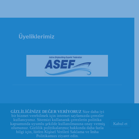
Üyeliklerimiz
© Copyright 2026 - GİSBİR | Powered by
GİZLİLİĞİNİZE DEĞER VERİYORUZ
Size daha iyi
WEBREKA
bir hizmet verebilmek için internet sayfamızda çerezler
kullanıyoruz. Sitemizi kullanarak çerezlerin politika
kapsamında uyumlu şekilde kullanılmasına onay vermiş






Kabul et
olursunuz. Gizlilik politikalarımız hakkında daha fazla
bilgi için, lütfen
Ki̇şi̇sel Veri̇leri̇ Saklama ve İmha
Politikamızı
ziyaret edin.