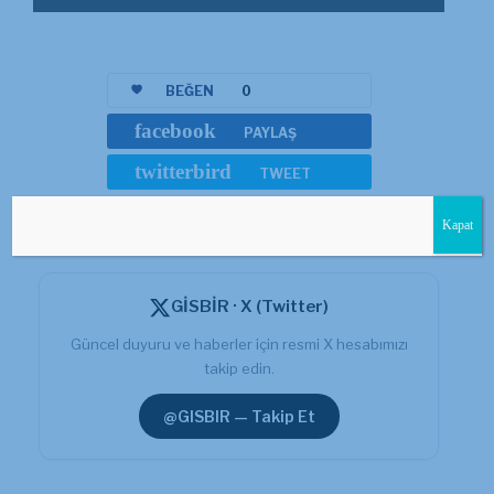
BEĞEN
0
facebook
PAYLAŞ
twitterbird
TWEET
Kapat
GİSBİR · X (Twitter)
Güncel duyuru ve haberler için resmi X hesabımızı
takip edin.
@GISBIR — Takip Et