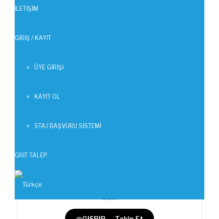
İLETİŞİM
GİRİŞ / KAYIT
ÜYE GİRİŞİ
BEĞEN
0
facebook
PAYLAŞ
KAYIT OL
twitterbird
TWEET
STAJ BAŞVURU SİSTEMİ
GRİT TALEP
GİSBİR · X (Twitter)
Güncel duyuru ve haberler için resmi X hesabımızı takip
edin.
@GISBIR — Takip Et