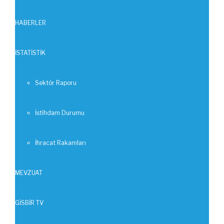
HABERLER
İSTATİSTİK
Loading...
Sektör Raporu
İstihdam Durumu
İhracat Rakamları
Dökümanın yüklenmesi uzun mu sürüyor?
MEVZUAT
GİSBİR TV
Tekrar Yükle
|
Yeni Pencerede Aç