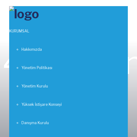
Uluslararası Yük Taşımacılığı Irak ve
İran’a Açılan Sınır Kapıları Hk.
KURUMSAL
4 Hazira
Hakkımızda
Yönetim Politikası
Yönetim Kurulu
2020-
Yüksek İstişare Konseyi
Danışma Kurulu