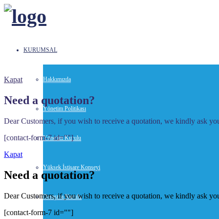
KURUMSAL
Kapat
Hakkımızda
Need a quotation?
Yönetim Politikası
Dear Customers, if you wish to receive a quotation, we kindly ask you 
[contact-form-7 id=""]
Yönetim Kurulu
Kapat
Yüksek İstişare Konseyi
Need a quotation?
Dear Customers, if you wish to receive a quotation, we kindly ask you 
Danışma Kurulu
[contact-form-7 id=""]