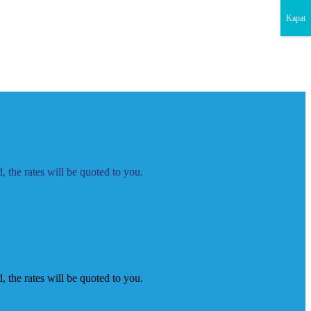
Kapat
 the rates will be quoted to you.
 the rates will be quoted to you.