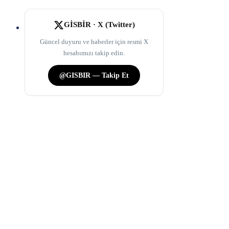
GİSBİR · X (Twitter)
Güncel duyuru ve haberler için resmi X
hesabımızı takip edin.
@GISBIR — Takip Et