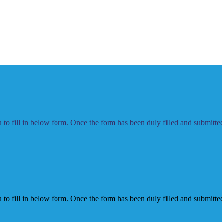
to fill in below form. Once the form has been duly filled and submitted,
to fill in below form. Once the form has been duly filled and submitted,