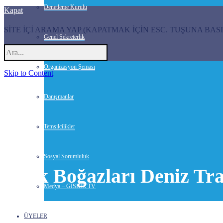
Denetleme Kurulu
Kapat
SİTE İÇİ ARAMA YAP (KAPATMAK İÇİN ESC. TUŞUNA BASI
Genel Sekreterlik
Organizasyon Şeması
Skip to Content
Danışmanlar
Temsilcilikler
Sosyal Sorumluluk
Türk Boğazları Deniz Tra
Medya – GİSBİR TV
16 Ağustos 2019-
Duyurular
ÜYELER