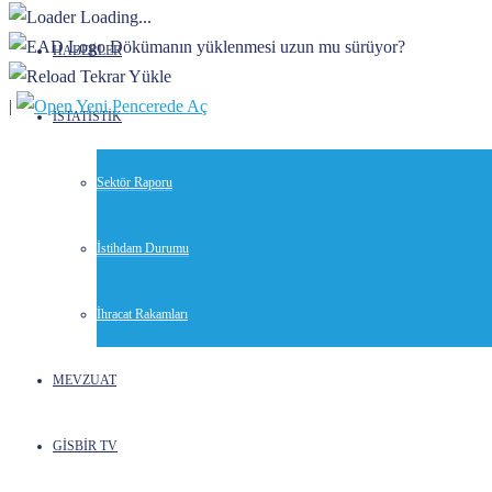
Loading...
Dökümanın yüklenmesi uzun mu sürüyor?
HABERLER
Tekrar Yükle
|
Yeni Pencerede Aç
İSTATİSTİK
Sektör Raporu
İstihdam Durumu
İhracat Rakamları
MEVZUAT
GİSBİR TV