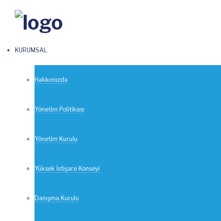
KURUMSAL
Blog Archives
Hakkımızda
Yönetim Politikası
Tag For 2024
Yönetim Kurulu
Yüksek İstişare Konseyi
Hoş Geldin 20
30
ARALIK
Danışma Kurulu
2023