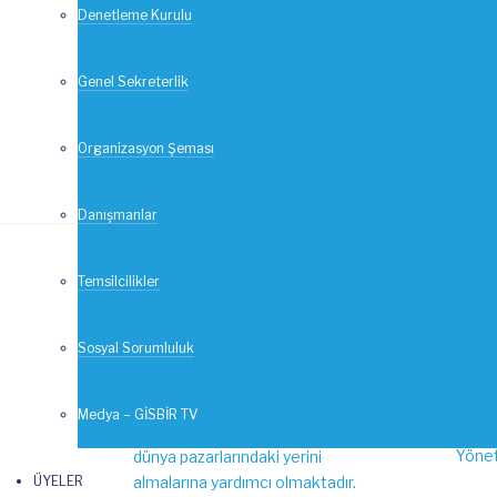
Denetleme Kurulu
Yeni yılınızı sağlık, mutluluk ve başarı 
Genel Sekreterlik
DEVAMI
Organizasyon Şeması
Danışmanlar
Temsilcilikler
GİSBİR Hakkında
Kur
Sosyal Sorumluluk
GİSBİR, üstlenmiş olduğu misyonla,
Hakk
Türk gemi inşa sanayini
Medya – GİSBİR TV
Yönet
geliştirmek, Türk tersanelerinin
Yönet
dünya pazarlarındaki yerini
ÜYELER
almalarına yardımcı olmaktadır.