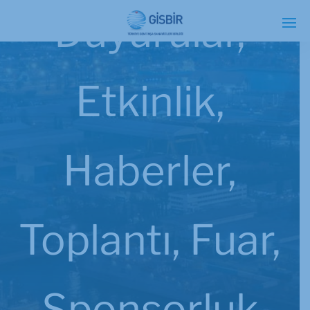
Duyurular
,
Etkinlik
,
Haberler
,
Toplantı, Fuar,
Sponsorluk