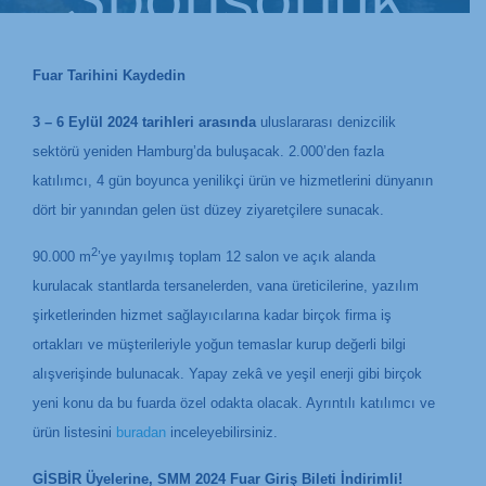
Fuar Tarihini Kaydedin
Haberleri
,
3 – 6 Eylül 2024
tarihleri arasında
uluslararası denizcilik
sektörü yeniden Hamburg’da buluşacak. 2.000’den fazla
katılımcı, 4 gün boyunca yenilikçi ürün ve hizmetlerini dünyanın
Uncategorized
dört bir yanından gelen üst düzey ziyaretçilere sunacak.
2
90.000 m
’ye yayılmış toplam 12 salon ve açık alanda
kurulacak stantlarda tersanelerden, vana üreticilerine, yazılım
@tr
şirketlerinden hizmet sağlayıcılarına kadar birçok firma iş
ortakları ve müşterileriyle yoğun temaslar kurup değerli bilgi
alışverişinde bulunacak. Yapay zekâ ve yeşil enerji gibi birçok
yeni konu da bu fuarda özel odakta olacak. Ayrıntılı katılımcı ve
ürün listesini
buradan
inceleyebilirsiniz.
GİSBİR Üyelerine, SMM 2024 Fuar Giriş Bileti İndirimli!