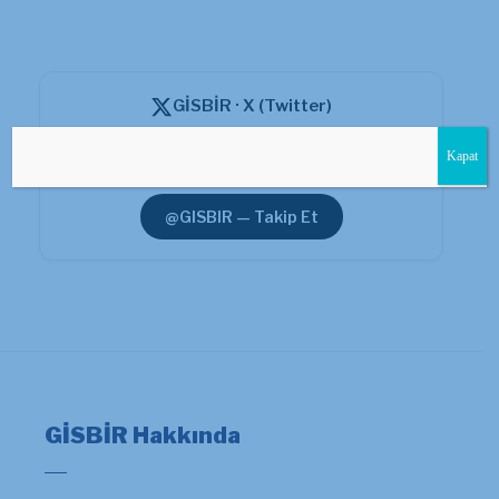
GİSBİR · X (Twitter)
Güncel duyuru ve haberler için resmi X hesabımızı
Kapat
takip edin.
@GISBIR — Takip Et
GİSBİR Hakkında