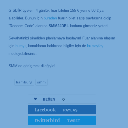
GİSBİR üyeleri, 4 günlük fuar biletini 155 € yerine 80 €’ya
alabilirler. Bunun için
buradan
fuarın bilet satış sayfasına gidip
“Redeem Code” alanına
SMM24DEL
kodunu girmeniz yeterli.
Seyahatinizi şimdiden planlamaya başlayın! Fuar alanına ulaşım
için
burayı
, konaklama hakkında bilgiler için de
bu sayfayı
inceleyebilirsiniz.
SMM’de görüşmek dileğiyle!
hamburg
smm
BEĞEN
0
facebook
PAYLAŞ
twitterbird
TWEET