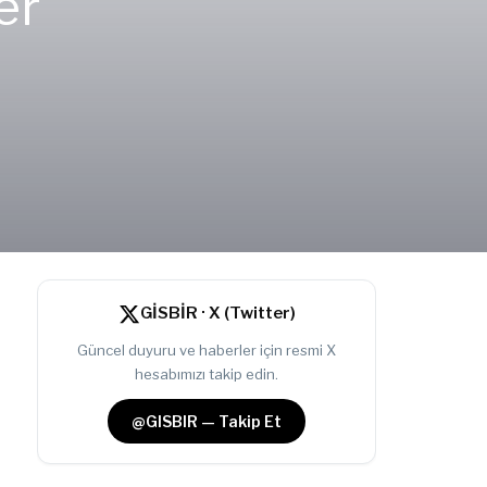
er
GİSBİR · X (Twitter)
Güncel duyuru ve haberler için resmi X
hesabımızı takip edin.
@GISBIR — Takip Et