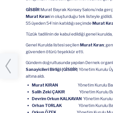
GİSBİR
Murat Bayrak Konsey Salonu’nda gerçe
Murat Kıran
’ın oluşturduğu tek listeyle gidild
55 üyeden 54’nin katıldığı seçimde
Murat Kıra
Tüzük tadilinin de kabul edildiği genel kurulda,
Genel Kurulda listesi seçilen
Murat Kıran
; ge
güvenden ötürü teşekkür etti.
Gündem doğrultusunda yapılan Dernek organla
aret
Sanayicileri Birliği (GİSBİR
) Yönetim Kurulu Üy
altına aldı.
Murat KIRAN
Yönetim Kurulu Ba
Salih Zeki ÇAKIR
Yönetim Kurulu B
Devrim Orkun KALKAVAN
Yönetim Kurulu 
Orhan TORLAK
Yönetim Kurulu Ba
Orkun ÖZEK
Yönetim Kurulu Mu