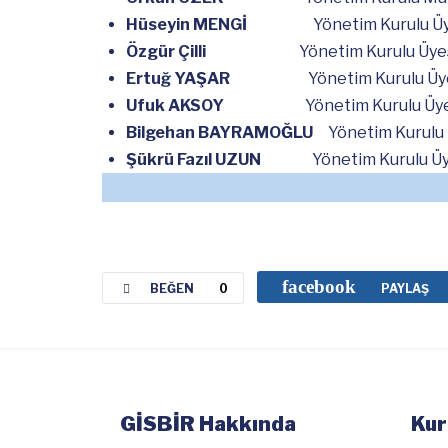
Hüseyin MENGİ
Yönetim Kurulu Üy
Özgür Çilli
Yönetim Kurulu Üye
Ertuğ YAŞAR
Yönetim Kurulu Üy
Ufuk AKSOY
Yönetim Kurulu Üye
Bilgehan BAYRAMOĞLU
Yönetim Kurulu 
Şükrü Fazıl UZUN
Yönetim Kurulu Üy
facebook
BEĞEN
0
PAYLAŞ
GİSBİR Hakkında
Kur