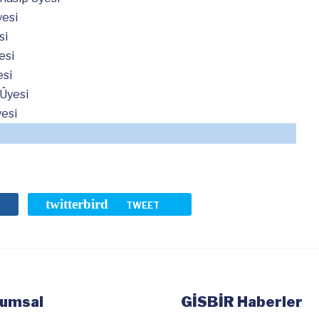
esi
si
esi
si
Üyesi
esi
twitterbird
TWEET
umsal
GİSBİR Haberler