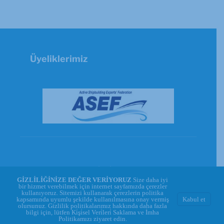
Üyeliklerimiz
© Copyright 2026 - GİSBİR | Powered by
GİZLİLİĞİNİZE DEĞER VERİYORUZ
Size daha iyi
WEBREKA
bir hizmet verebilmek için internet sayfamızda çerezler
kullanıyoruz. Sitemizi kullanarak çerezlerin politika
kapsamında uyumlu şekilde kullanılmasına onay vermiş






Kabul et
olursunuz. Gizlilik politikalarımız hakkında daha fazla
bilgi için, lütfen
Ki̇şi̇sel Veri̇leri̇ Saklama ve İmha
Politikamızı
ziyaret edin.