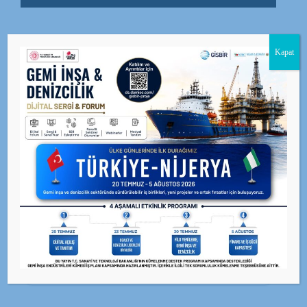
Kapat
BEĞEN
0
facebook
PAYLAŞ
twitterbird
TWEET
GİSBİR · X (Twitter)
Güncel duyuru ve haberler için resmi X hesabımızı
takip edin.
@GISBIR — Takip Et