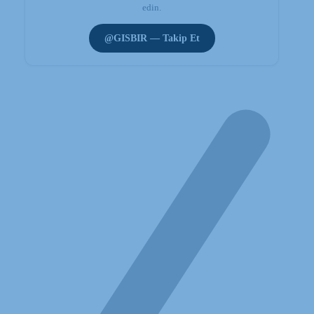
edin.
@GISBIR — Takip Et