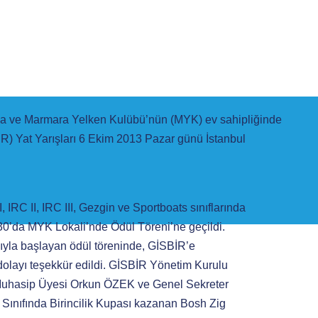
da ve Marmara Yelken Kulübü’nün (MYK) ev sahipliğinde 

) Yat Yarışları 6 Ekim 2013 Pazar günü İstanbul 

, IRC II, IRC III, Gezgin ve Sportboats sınıflarında
.30’da MYK Lokali’nde Ödül Töreni’ne geçildi.
yla başlayan ödül töreninde, GİSBİR’e
 dolayı teşekkür edildi. GİSBİR Yönetim Kurulu
uhasip Üyesi Orkun ÖZEK ve Genel Sekreter
Sınıfında Birincilik Kupası kazanan Bosh Zig