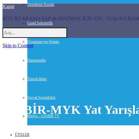
Denetleme Kurulu
Kapat
SİTE İÇİ ARAMA YAP (KAPATMAK İÇİN ESC. TUŞUNA BASI
Genel Sekreterlik
Organizasyon Şeması
Skip to Content
Danışmanlar
Temsilcilikler
Sosyal Sorumluluk
GİSBİR-MYK Yat Yarışla
Medya – GİSBİR TV
7 Ekim 2013-
Haberler
ÜYELER