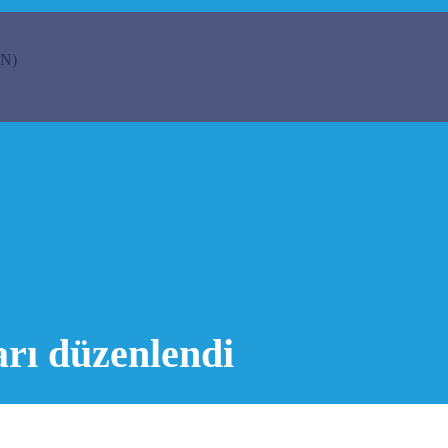
N)
rı düzenlendi