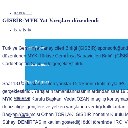
HABERLER
GİSBİR-MYK Yat Yarışları düzenlendi
İSTATİSTİK
Sektör Raporu
Türkiye Gemi İnşa Sanayicileri Birliği (GİSBİR) sponsorluğun
düzenlenen MYK-Türkiye Gemi İnşa Sanayicileri Birliği (GİSBİR
Caddebostan Sahili’nde gerçekleştirildi.
İstihdam Durumu
İhracat Rakamları
Saat 13.00’da start verilen yarışlar 15 teknenin katılımıyla IRC I
gerçekleştirildi. Yarışların tamamlanmasının ardından saat 19
MYK Yönetim Kurulu Başkanı Vedat ÖZAN’ın açılış konuşması
MEVZUAT
denizciliğe, gençlere ve yelken yarışlarına verdiği katkılardan
Başkan Yardımcısı Orhan TORLAK, GİSBİR Yönetim Kurulu M
GİSBİR TV
Süheyl DEMİRTAŞ’ın katılım gösterdiği ödül töreninde IRC IV 