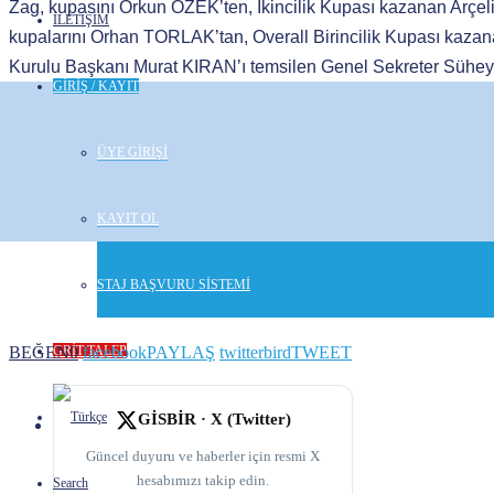
Zag, kupasını Orkun ÖZEK’ten, İkincilik Kupası kazanan Arçelik
İLETİŞİM
kupalarını Orhan TORLAK’tan, Overall Birincilik Kupası kaz
Kurulu Başkanı Murat KIRAN’ı temsilen Genel Sekreter Sühey
GİRİŞ / KAYIT
ÜYE GİRİŞİ
KAYIT OL
STAJ BAŞVURU SİSTEMİ
GRİT TALEP
BEĞEN
0
facebook
PAYLAŞ
twitterbird
TWEET
GİSBİR · X (Twitter)
Güncel duyuru ve haberler için resmi X
hesabımızı takip edin.
Search