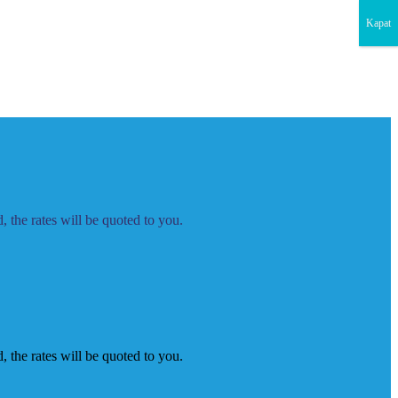
Kapat
 the rates will be quoted to you.
 the rates will be quoted to you.