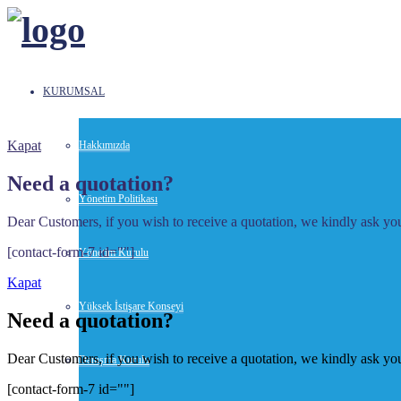
KURUMSAL
Kapat
Hakkımızda
Need a quotation?
Yönetim Politikası
Dear Customers, if you wish to receive a quotation, we kindly ask you 
[contact-form-7 id=""]
Yönetim Kurulu
Kapat
Yüksek İstişare Konseyi
Need a quotation?
Dear Customers, if you wish to receive a quotation, we kindly ask you 
Danışma Kurulu
[contact-form-7 id=""]