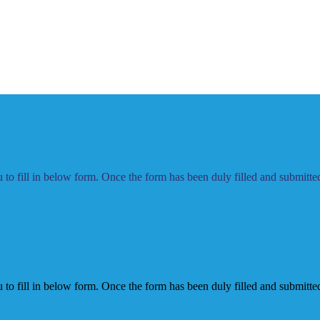
to fill in below form. Once the form has been duly filled and submitted,
to fill in below form. Once the form has been duly filled and submitted,