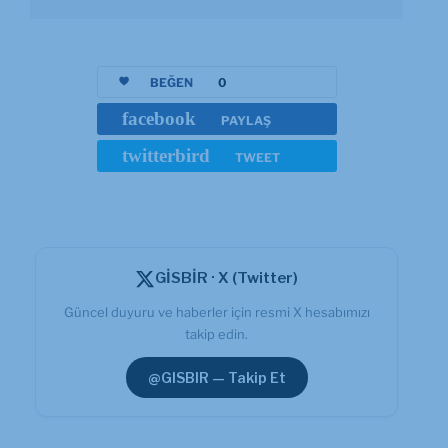
BEĞEN
0
facebook
PAYLAŞ
twitterbird
TWEET
GİSBİR · X (Twitter)
Güncel duyuru ve haberler için resmi X hesabımızı
takip edin.
@GISBIR — Takip Et