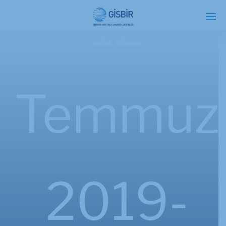
12
Temmuz
2019-