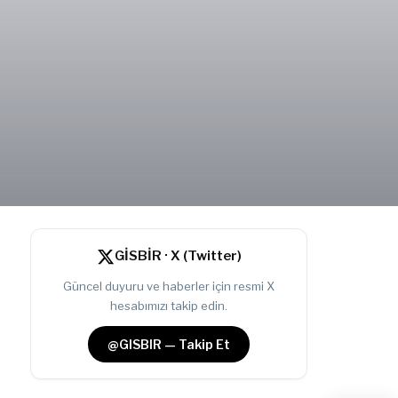
GİSBİR · X (Twitter)
Güncel duyuru ve haberler için resmi X
hesabımızı takip edin.
@GISBIR — Takip Et