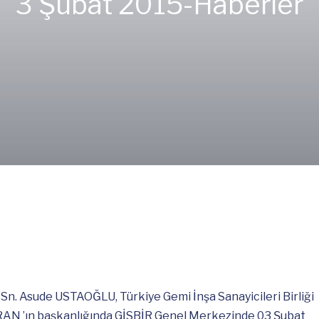
3 Şubat 2015-
Haberler
 Sn. Asude USTAOĞLU, Türkiye Gemi İnşa Sanayicileri Birliği
IRAN ’ın başkanlığında GİSBİR Genel Merkezinde 03 Şubat