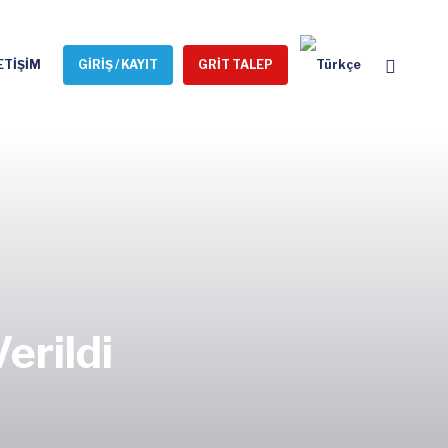
ETİŞİM
GİRİŞ / KAYIT
GRİT TALEP
erildi