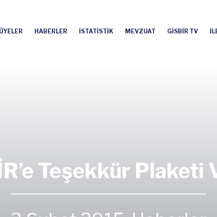
ÜYELER
HABERLER
İSTATİSTİK
MEVZUAT
GİSBİR TV
İL
R’e Teşekkür Plaketi V