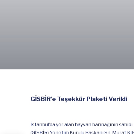
GİSBİR’e Teşekkür Plaketi Verildi
İstanbul’da yer alan hayvan barınağının sahibi
(GİSBİR) Yönetim Kurulu Başkanı Sn. Murat K