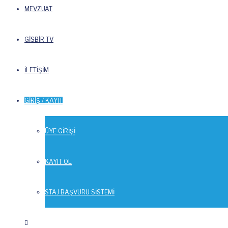
MEVZUAT
GİSBİR TV
İLETİŞİM
GİRİŞ / KAYIT
ÜYE GİRİŞİ
KAYIT OL
STAJ BAŞVURU SİSTEMİ