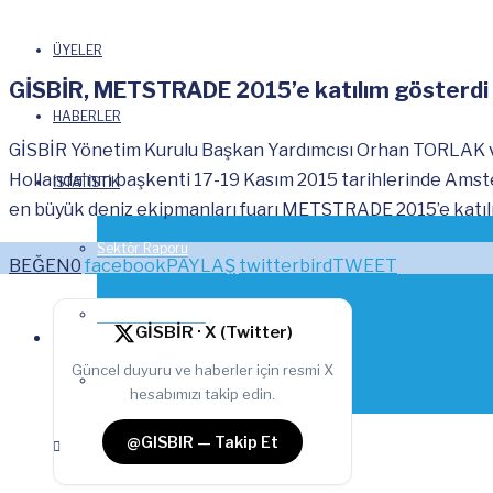
ÜYELER
GİSBİR, METSTRADE 2015’e katılım gösterdi
HABERLER
GİSBİR Yönetim Kurulu Başkan Yardımcısı Orhan TORLAK 
Hollanda’nın başkenti 17-19 Kasım 2015 tarihlerinde Amst
İSTATİSTİK
en büyük deniz ekipmanları fuarı METSTRADE 2015’e katıl
Sektör Raporu
BEĞEN
0
facebook
PAYLAŞ
twitterbird
TWEET
İstihdam Durumu
GİSBİR · X (Twitter)
Güncel duyuru ve haberler için resmi X
İhracat Rakamları
hesabımızı takip edin.
@GISBIR — Takip Et