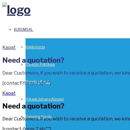
KURUMSAL
Kapat
Hakkımızda
Need a quotation?
Yönetim Politikası
Dear Customers, if you wish to receive a quotation, we kindl
Yönetim Kurulu
[contact-form-7 id=""]
Kapat
Yüksek İstişare Konseyi
Need a quotation?
Danışma Kurulu
Dear Customers, if you wish to receive a quotation, we kindl
[contact-form-7 id=""]