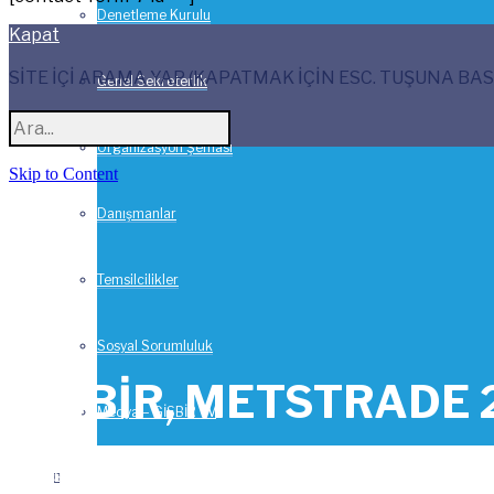
Denetleme Kurulu
Kapat
SİTE İÇİ ARAMA YAP (KAPATMAK İÇİN ESC. TUŞUNA BAS
Genel Sekreterlik
Organizasyon Şeması
Skip to Content
Danışmanlar
Temsilcilikler
Sosyal Sorumluluk
GİSBİR, METSTRADE 20
Medya – GİSBİR TV
17 Kasım 2015-
Haberler