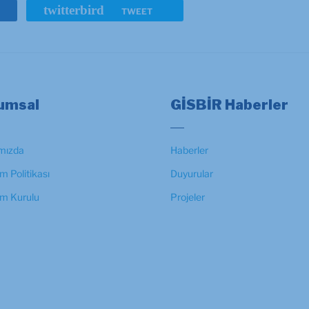
twitterbird
TWEET
umsal
GİSBİR Haberler
mızda
Haberler
m Politikası
Duyurular
im Kurulu
Projeler