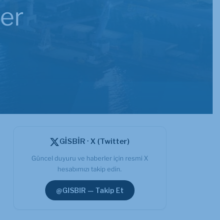
er
GİSBİR · X (Twitter)
Güncel duyuru ve haberler için resmi X
hesabımızı takip edin.
@GISBIR — Takip Et