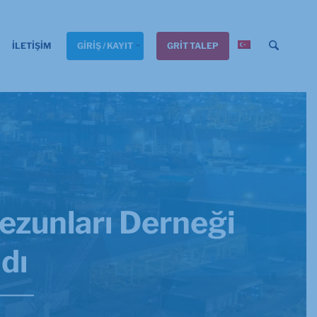
İLETİŞİM
GİRİŞ / KAYIT
GRİT TALEP
Mezunları Derneği
dı