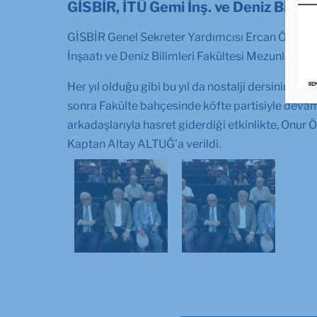
GİSBİR, İTÜ Gemi İnş. ve Deniz Bil. F
GİSBİR Genel Sekreter Yardımcısı Ercan ÖZOKUT
İnşaatı ve Deniz Bilimleri Fakültesi Mezunları De
Her yıl olduğu gibi bu yıl da nostalji dersinin Pr
sonra Fakülte bahçesinde köfte partisiyle devam et
arkadaşlarıyla hasret giderdiği etkinlikte, Onur
Kaptan Altay ALTUĞ’a verildi.