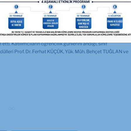
. Mezunları Derneği Geleneksel Günü’ne katıldı
UCU, GİSBİR’in de sponsorları arasında yer aldığı İTÜ Gemi
rneği’nin geleneksel gününe katıldı.
of. Dr. Aydın ŞALCI tarafından verilmesi ile başlayan gün, daha
ti. Katılımcıların öğrencilik günlerini andığı, sınıf
 Ödülleri Prof. Dr. Ferhat KÜÇÜK, Yük. Müh. Behçet TUĞLAN ve