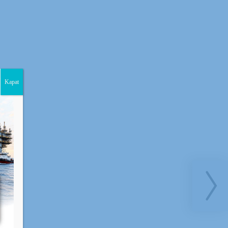
Kapat
G