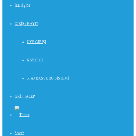
İLETİŞİM
GİRİŞ / KAYIT
ÜYE GİRİŞİ
KAYIT OL
STAJ BAŞVURU SİSTEMİ
GRİT TALEP
Search