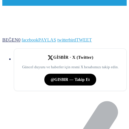
BEĞEN
0
facebook
PAYLAŞ
twitterbird
TWEET
GİSBİR · X (Twitter)
Güncel duyuru ve haberler için resmi X hesabımızı takip edin.
@GISBIR — Takip Et