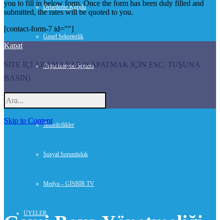
you to fill in below form. Once the form has been duly filled and
Denetleme Kurulu
submitted, the rates will be quoted to you.
[contact-form-7 id=""]
Genel Sekreterlik
Kapat
SİTE İÇİ ARAMA YAP (KAPATMAK İÇİN ESC. TUŞUNA
Organizasyon Şeması
BASIN)
Danışmanlar
Skip to Content
Temsilcilikler
Sosyal Sorumluluk
Medya – GİSBİR TV
ÜYELER