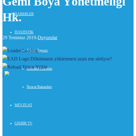
Gemi Boya Yönetmeliği
Hk.
HABERLER
İSTATİSTİK
29 Temmuz 2019-
Duyurular
Loading...
Sektör Raporu
Dökümanın yüklenmesi uzun mu sürüyor?
Tekrar Yükle
İstihdam Durumu
|
Yeni Pencerede Aç
İhracat Rakamları
MEVZUAT
GİSBİR TV