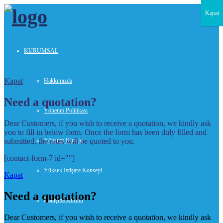
Kapat
KURUMSAL
Kapat
Hakkımızda
Need a quotation?
Yönetim Politikası
Dear Customers, if you wish to receive a quotation, we kindly ask
you to fill in below form. Once the form has been duly filled and
submitted, the rates will be quoted to you.
Yönetim Kurulu
[contact-form-7 id=""]
Yüksek İstişare Konseyi
Kapat
Need a quotation?
Danışma Kurulu
Dear Customers, if you wish to receive a quotation, we kindly ask