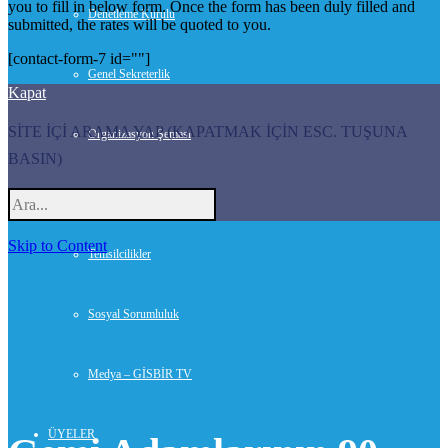
you to fill in below form. Once the form has been duly filled and
Denetleme Kurulu
submitted, the rates will be quoted to you.
[contact-form-7 id=""]
Genel Sekreterlik
Kapat
SİTE İÇİ ARAMA YAP (KAPATMAK İÇİN ESC. TUŞUNA
Organizasyon Şeması
BASIN)
Danışmanlar
Skip to Content
Temsilcilikler
Sosyal Sorumluluk
Medya – GİSBİR TV
ÜYELER