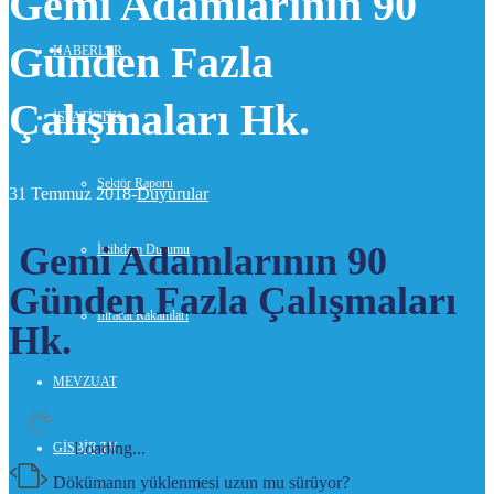
Gemi Adamlarının 90
Günden Fazla
HABERLER
Çalışmaları Hk.
İSTATİSTİK
Sektör Raporu
31 Temmuz 2018-
Duyurular
Gemi Adamlarının 90
İstihdam Durumu
Günden Fazla Çalışmaları
İhracat Rakamları
Hk.
MEVZUAT
Loading...
GİSBİR TV
Dökümanın yüklenmesi uzun mu sürüyor?