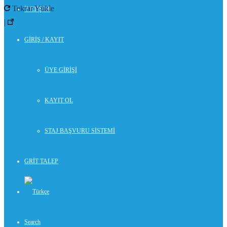
Tekrar Yükle
İLETİŞİM
|
Yeni Pencerede Aç
GİRİŞ / KAYIT
ÜYE GİRİŞİ
KAYIT OL
STAJ BAŞVURU SİSTEMİ
GRİT TALEP
Search