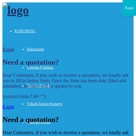
Kapat
KURUMSAL
Kapat
Hakkımızda
Need a quotation?
Yönetim Politikası
Dear Customers, if you wish to receive a quotation, we kindly ask
you to fill in below form. Once the form has been duly filled and
submitted, the rates will be quoted to you.
Yönetim Kurulu
[contact-form-7 id=""]
Yüksek İstişare Konseyi
Kapat
Need a quotation?
Danışma Kurulu
Dear Customers, if you wish to receive a quotation, we kindly ask