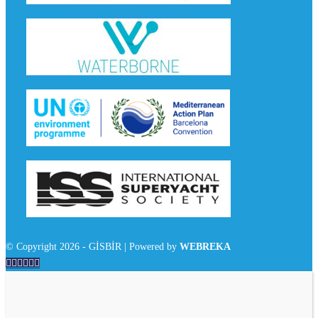
© Copyright 2026 - GİSBİR | Powered by
WEBREKA





