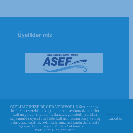
Üyeliklerimiz
© Copyright 2026 - GİSBİR | Powered by
GİZLİLİĞİNİZE DEĞER VERİYORUZ
Size daha iyi
WEBREKA
bir hizmet verebilmek için internet sayfamızda çerezler
kullanıyoruz. Sitemizi kullanarak çerezlerin politika
kapsamında uyumlu şekilde kullanılmasına onay vermiş






Kabul et
olursunuz. Gizlilik politikalarımız hakkında daha fazla
bilgi için, lütfen
Ki̇şi̇sel Veri̇leri̇ Saklama ve İmha
Politikamızı
ziyaret edin.