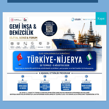
Kapat
BEĞEN
0
facebook
PAYLAŞ
twitterbird
TWEET
GİSBİR · X (Twitter)
Güncel duyuru ve haberler için resmi X hesabımızı
takip edin.
@GISBIR — Takip Et