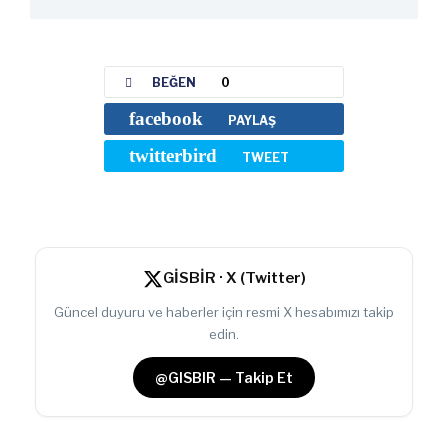
BEĞEN
0
facebook
PAYLAŞ
twitterbird
TWEET
GİSBİR · X (Twitter)
Güncel duyuru ve haberler için resmi X hesabımızı takip
edin.
@GISBIR — Takip Et