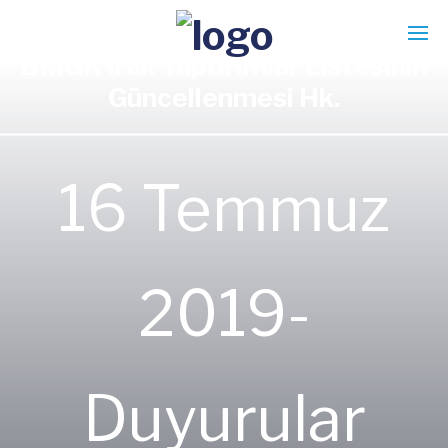
BMGK Irak Yaptırımlar Listesinin
Güncellenmesi Hk.
16 Temmuz
2019-
Duyurular