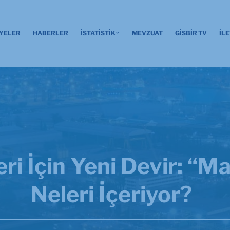
YELER
HABERLER
İSTATİSTİK
MEVZUAT
GİSBİR TV
İLE
ri İçin Yeni Devir: “M
Neleri İçeriyor?