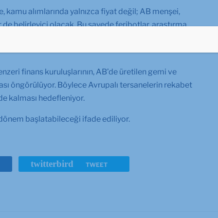
 kamu alımlarında yalnızca fiyat değil; AB menşei,
er de belirleyici olacak. Bu sayede feribotlar, araştırma
jik deniz araçlarının AB tersanelerinde üretilmesi teşvik
eri finans kuruluşlarının, AB’de üretilen gemi ve
ası öngörülüyor. Böylece Avrupalı tersanelerin rekabet
inde kalması hedefleniyor.
dönem başlatabileceği ifade ediliyor.
twitterbird
TWEET