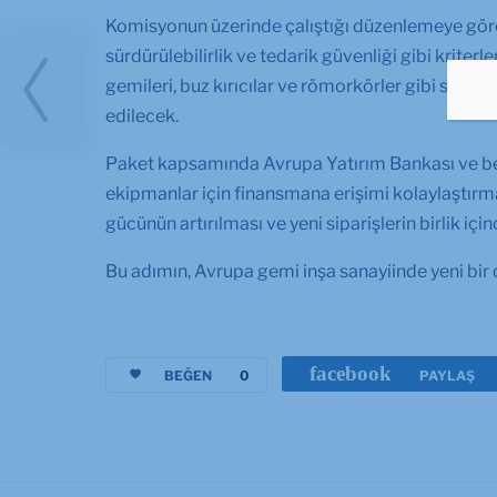
Komisyonun üzerinde çalıştığı düzenlemeye göre,
sürdürülebilirlik ve tedarik güvenliği gibi kriterl
ir
gemileri, buz kırıcılar ve römorkörler gibi strate
yi
edilecek.
Paket kapsamında Avrupa Yatırım Bankası ve benz
ekipmanlar için finansmana erişimi kolaylaştırm
gücünün artırılması ve yeni siparişlerin birlik iç
Bu adımın, Avrupa gemi inşa sanayiinde yeni bir 
facebook
BEĞEN
0
PAYLAŞ