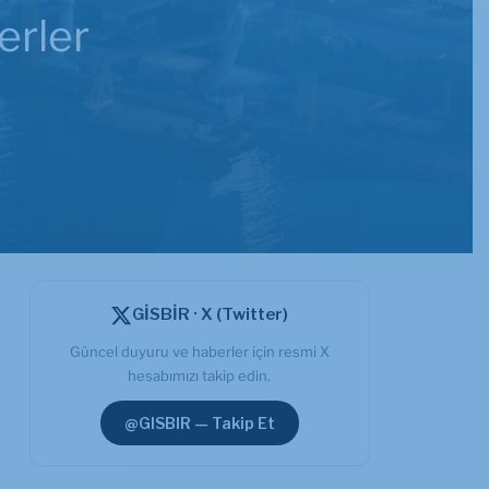
erler
GİSBİR · X (Twitter)
Güncel duyuru ve haberler için resmi X
hesabımızı takip edin.
@GISBIR — Takip Et