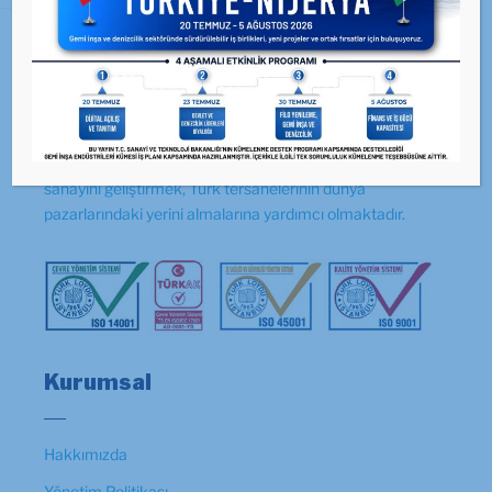
GİSBİR Hakkında
GİSBİR, üstlenmiş olduğu misyonla, Türk gemi inşa
sanayini geliştirmek, Türk tersanelerinin dünya
pazarlarındaki yerini almalarına yardımcı olmaktadır.
Kurumsal
Hakkımızda
Yönetim Politikası