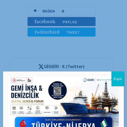
BEĞEN
0
facebook
PAYLAŞ
twitterbird
TWEET
GİSBİR · X (Twitter)
Güncel duyuru ve haberler için resmi X hesabımızı
Kapat
takip edin.
@GISBIR — Takip Et