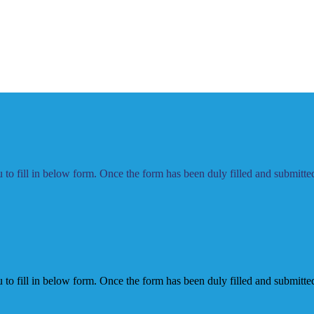
to fill in below form. Once the form has been duly filled and submitted,
to fill in below form. Once the form has been duly filled and submitted,