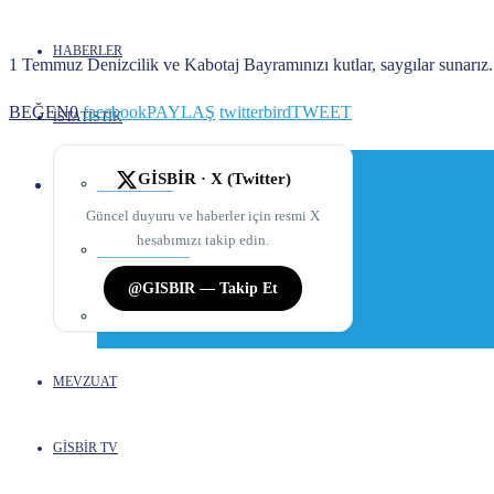
HABERLER
1 Temmuz Denizcilik ve Kabotaj Bayramınızı kutlar, saygılar sunarız.
BEĞEN
0
facebook
PAYLAŞ
twitterbird
TWEET
İSTATİSTİK
GİSBİR · X (Twitter)
Sektör Raporu
Güncel duyuru ve haberler için resmi X
hesabımızı takip edin.
İstihdam Durumu
@GISBIR — Takip Et
İhracat Rakamları
MEVZUAT
GİSBİR TV