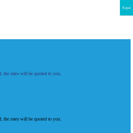
Kapat
 the rates will be quoted to you.
 the rates will be quoted to you.