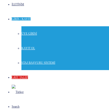
İLETİŞİM
GİRİŞ / KAYIT
ÜYE GİRİŞİ
KAYIT OL
STAJ BAŞVURU SİSTEMİ
GRİT TALEP
Search