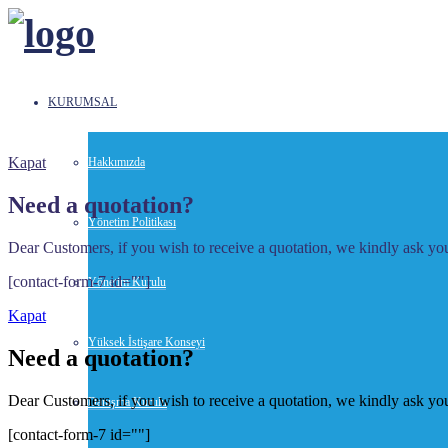
KURUMSAL
Kapat
Hakkımızda
Need a quotation?
Yönetim Politikası
Dear Customers, if you wish to receive a quotation, we kindly ask you 
[contact-form-7 id=""]
Yönetim Kurulu
Kapat
Yüksek İstişare Konseyi
Need a quotation?
Dear Customers, if you wish to receive a quotation, we kindly ask you 
Danışma Kurulu
[contact-form-7 id=""]