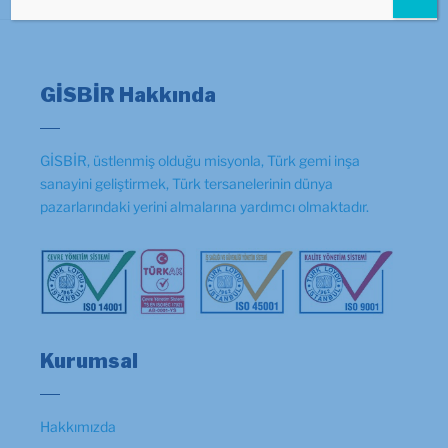
GİSBİR Hakkında
GİSBİR, üstlenmiş olduğu misyonla, Türk gemi inşa
sanayini geliştirmek, Türk tersanelerinin dünya
pazarlarındaki yerini almalarına yardımcı olmaktadır.
Kurumsal
Hakkımızda