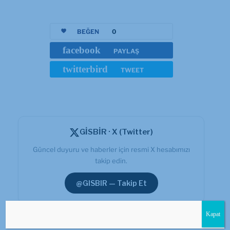
BEĞEN
0
facebook
PAYLAŞ
twitterbird
TWEET
GİSBİR · X (Twitter)
Güncel duyuru ve haberler için resmi X hesabımızı
takip edin.
@GISBIR — Takip Et
Kapat