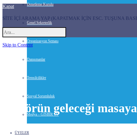
Denetleme Kurulu
Kapat
SİTE İÇİ ARAMA YAP (KAPATMAK İÇİN ESC. TUŞUNA BASI
Genel Sekreterlik
Organizasyon Şeması
Skip to Content
Danışmanlar
Temsilcilikler
Sosyal Sorumluluk
Sektörün geleceği masaya 
Medya – GİSBİR TV
19 Mart 2012-
Haberler
ÜYELER