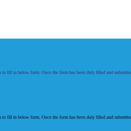
to fill in below form. Once the form has been duly filled and submitted,
to fill in below form. Once the form has been duly filled and submitted,