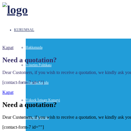
KURUMSAL
Kapat
Hakkımızda
Need a quotation?
Yönetim Politikası
Dear Customers, if you wish to receive a quotation, we kindly ask you 
[contact-form-7 id=""]
Yönetim Kurulu
Kapat
Yüksek İstişare Konseyi
Need a quotation?
Dear Customers, if you wish to receive a quotation, we kindly ask you 
Danışma Kurulu
[contact-form-7 id=""]