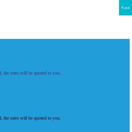
Kapat
 the rates will be quoted to you.
 the rates will be quoted to you.