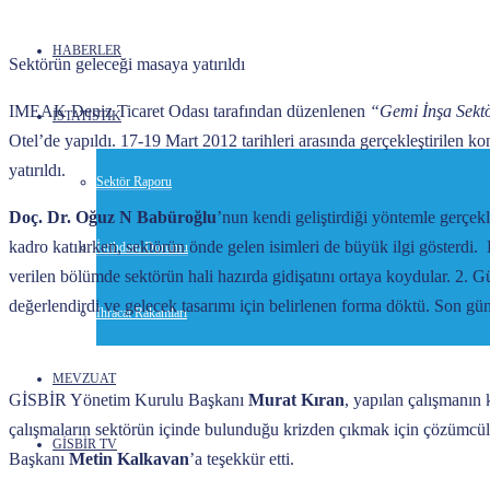
HABERLER
Sektörün geleceği masaya yatırıldı
IMEAK Deniz Ticaret Odası tarafından düzenlenen
“Gemi İnşa Sekt
İSTATİSTİK
Otel’de yapıldı. 17-19 Mart 2012 tarihleri arasında gerçekleştirilen 
yatırıldı.
Sektör Raporu
Doç. Dr. Oğuz N Babüroğlu
’nun kendi geliştirdiği yöntemle gerçe
kadro katılırken, sektörün önde gelen isimleri de büyük ilgi gösterdi.
İstihdam Durumu
verilen bölümde sektörün hali hazırda gidişatını ortaya koydular. 2. Gü
değerlendirdi ve gelecek tasarımı için belirlenen forma döktü. Son gün 
İhracat Rakamları
MEVZUAT
GİSBİR Yönetim Kurulu Başkanı
Murat Kıran
, yapılan çalışmanın k
çalışmaların sektörün içinde bulunduğu krizden çıkmak için çözümcül
GİSBİR TV
Başkanı
Metin Kalkavan
’a teşekkür etti.