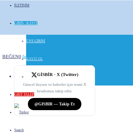
İLETİŞİM
GİRİŞ / KAYIT
ÜYE GİRİŞİ
BEĞEN
0
facebook
PAYLAŞ
twitterbird
TWEET
KAYIT OL
GİSBİR · X (Twitter)
STAJ BAŞVURU SİSTEMİ
Güncel duyuru ve haberler için resmi X
hesabımızı takip edin.
GRİT TALEP
@GISBIR — Takip Et
Search