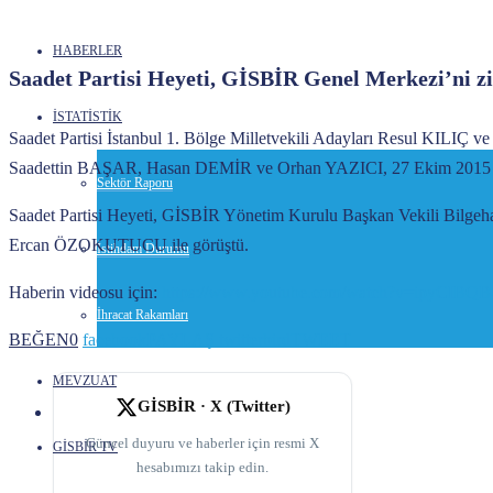
HABERLER
Saadet Partisi Heyeti, GİSBİR Genel Merkezi’ni ziy
İSTATİSTİK
Saadet Partisi İstanbul 1. Bölge Milletvekili Adayları Resul KILIÇ 
Saadettin BAŞAR, Hasan DEMİR ve Orhan YAZICI, 27 Ekim 2015 tar
Sektör Raporu
Saadet Partisi Heyeti, GİSBİR Yönetim Kurulu Başkan Vekili Bi
Ercan ÖZOKUTUCU ile görüştü.
İstihdam Durumu
Haberin videosu için:
https://www.youtube.com/watch?v=ipyCIBQ
İhracat Rakamları
BEĞEN
0
facebook
PAYLAŞ
twitterbird
TWEET
MEVZUAT
GİSBİR · X (Twitter)
Güncel duyuru ve haberler için resmi X
GİSBİR TV
hesabımızı takip edin.