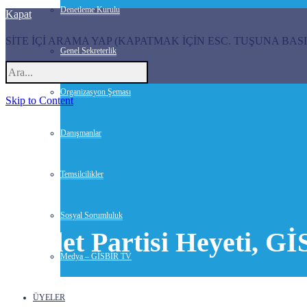
Denetleme Kurulu
Kapat
SİTE İÇİ ARAMA YAP (KAPATMAK İÇİN ESC. TUŞUNA BASI
Genel Sekreterlik
Organizasyon Şeması
Skip to Content
Danışmanlar
Temsilcilikler
Sosyal Sorumluluk
Saadet Partisi Heyeti, Gİ
Medya – GİSBİR TV
27 Ekim 2015-
Haberler
ÜYELER