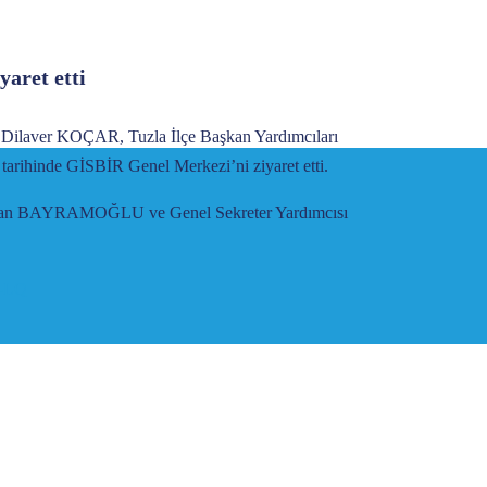
aret etti
ve Dilaver KOÇAR, Tuzla İlçe Başkan Yardımcıları
ihinde GİSBİR Genel Merkezi’ni ziyaret etti.
lgehan BAYRAMOĞLU ve Genel Sekreter Yardımcısı
B-LQ