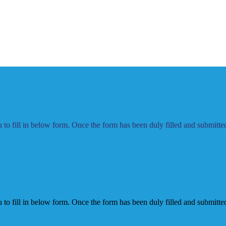
to fill in below form. Once the form has been duly filled and submitted,
to fill in below form. Once the form has been duly filled and submitted,