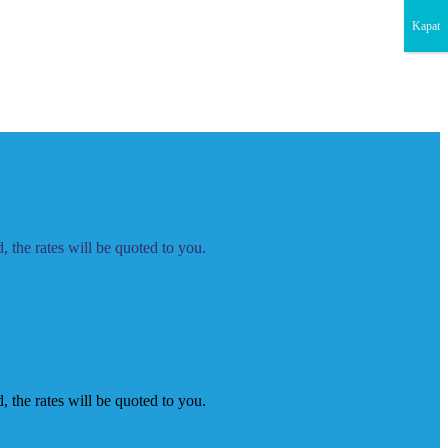
Kapat
 the rates will be quoted to you.
 the rates will be quoted to you.