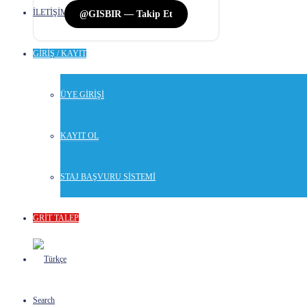
İLETİŞİM
@GISBIR — Takip Et
GİRİŞ / KAYIT
ÜYE GİRİŞİ
KAYIT OL
STAJ BAŞVURU SİSTEMİ
GRİT TALEP
Search