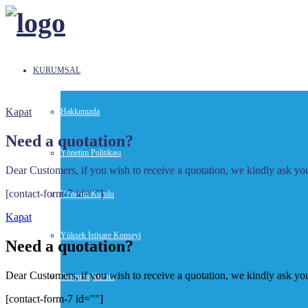
KURUMSAL
Kapat
Hakkımızda
Need a quotation?
Yönetim Politikası
Dear Customers, if you wish to receive a quotation, we kindly ask you 
[contact-form-7 id=""]
Yönetim Kurulu
Kapat
Yüksek İstişare Konseyi
Need a quotation?
Dear Customers, if you wish to receive a quotation, we kindly ask you 
Danışma Kurulu
[contact-form-7 id=""]