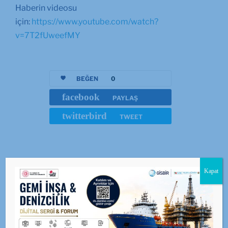
Haberin videosu
için:
https://www.youtube.com/watch?
v=7T2fUweefMY
BEĞEN
0
facebook
PAYLAŞ
twitterbird
TWEET
Kapat
GİSBİR · X (Twitter)
Güncel duyuru ve haberler için resmi X hesabımızı
takip edin.