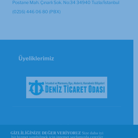
Postane Mah. Çınarlı Sok. No:34 34940 Tuzla/İstanbul
(0216) 446 06 80 (PBX)
Üyeliklerimiz
© Copyright 2026 - GİSBİR | Powered by
GİZLİLİĞİNİZE DEĞER VERİYORUZ
Size daha iyi
WEBREKA
bir hizmet verebilmek için internet sayfamızda çerezler