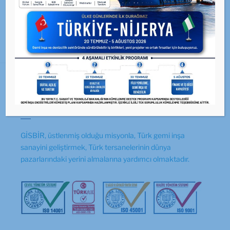
@GISBIR — Takip Et
GİSBİR Hakkında
GİSBİR, üstlenmiş olduğu misyonla, Türk gemi inşa
sanayini geliştirmek, Türk tersanelerinin dünya
pazarlarındaki yerini almalarına yardımcı olmaktadır.