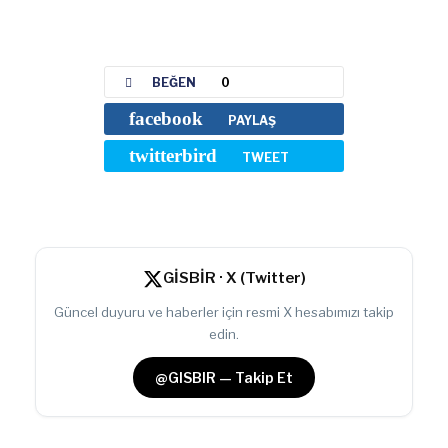
BEĞEN
0
facebook
PAYLAŞ
twitterbird
TWEET
GİSBİR · X (Twitter)
Güncel duyuru ve haberler için resmi X hesabımızı takip
edin.
@GISBIR — Takip Et