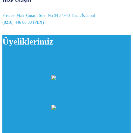
Postane Mah. Çınarlı Sok. No:34 34940 Tuzla/İstanbul
(0216) 446 06 80 (PBX)
Üyeliklerimiz