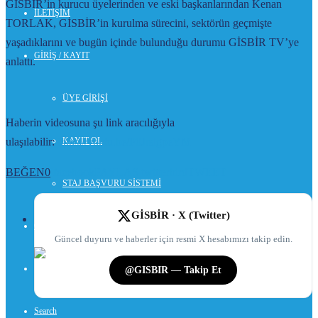
GİSBİR’in kurucu üyelerinden ve eski başkanlarından Kenan
İLETİŞİM
TORLAK, GİSBİR’in kurulma sürecini, sektörün geçmişte
yaşadıklarını ve bugün içinde bulunduğu durumu GİSBİR TV’ye
GİRİŞ / KAYIT
anlattı.
ÜYE GİRİŞİ
Haberin videosuna şu link aracılığıyla
KAYIT OL
ulaşılabilir:
https://youtu.be/P0JrslgpeYM
BEĞEN
0
facebook
PAYLAŞ
twitterbird
TWEET
STAJ BAŞVURU SİSTEMİ
GİSBİR · X (Twitter)
GRİT TALEP
Güncel duyuru ve haberler için resmi X hesabımızı takip edin.
@GISBIR — Takip Et
Search