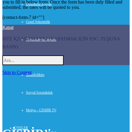
you to fill in below form. Once the form has been duly filled and
Denetleme Kurulu
submitted, the rates will be quoted to you.
[contact-form-7 id=""]
Genel Sekreterlik
Kapat
SİTE İÇİ ARAMA YAP (KAPATMAK İÇİN ESC. TUŞUNA
Organizasyon Şeması
BASIN)
Danışmanlar
Skip to Content
Temsilcilikler
Sosyal Sorumluluk
Medya – GİSBİR TV
ÜYELER