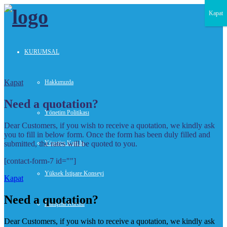
Kapat
KURUMSAL
Kapat
Hakkımızda
Need a quotation?
Yönetim Politikası
Dear Customers, if you wish to receive a quotation, we kindly ask
you to fill in below form. Once the form has been duly filled and
submitted, the rates will be quoted to you.
Yönetim Kurulu
[contact-form-7 id=""]
Yüksek İstişare Konseyi
Kapat
Need a quotation?
Danışma Kurulu
Dear Customers, if you wish to receive a quotation, we kindly ask