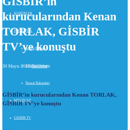
GİSBİR’in
kurucularından Kenan
HABERLER
TORLAK, GİSBİR
İSTATİSTİK
TV’ye konuştu
Sektör Raporu
İstihdam Durumu
30 Mayıs 2015-
Haberler
İhracat Rakamları
GİSBİR’in kurucularından Kenan TORLAK,
MEVZUAT
GİSBİR TV’ye konuştu
GİSBİR TV