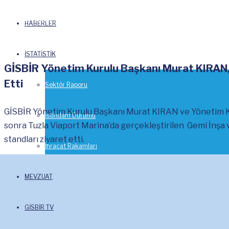
8 Nisan 2017-
Haberler
HABERLER
İSTATİSTİK
GİSBİR Yönetim Kurulu Başkanı Murat KIRAN
Etti
Sektör Raporu
GİSBİR Yönetim Kurulu Başkanı Murat KIRAN ve Yönetim Ku
İstihdam Durumu
sonra Tuzla Viaport Marina’da gerçekleştirilen Gemi İnşa v
standları ziyaret etti.
İhracat Rakamları
MEVZUAT
GİSBİR TV