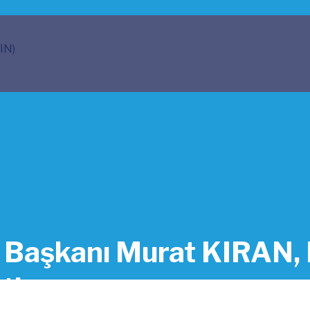
IN)
u Başkanı Murat KIRA
ti