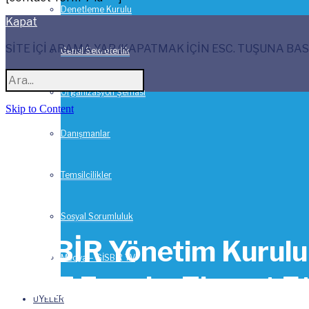
Denetleme Kurulu
Kapat
SİTE İÇİ ARAMA YAP (KAPATMAK İÇİN ESC. TUŞUNA BAS
Genel Sekreterlik
Organizasyon Şeması
Skip to Content
Danışmanlar
Temsilcilikler
Sosyal Sorumluluk
GİSBİR Yönetim Kurul
Medya – GİSBİR TV
2017 Fuarı’nı Ziyaret Et
ÜYELER