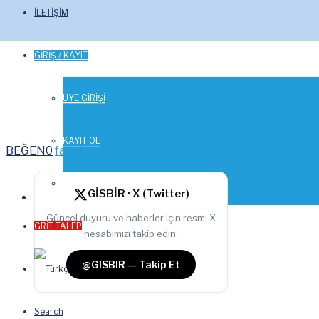
İLETİŞİM
GİRİŞ / KAYIT
ÜYE GİRİŞİ
KAYIT OL
BEĞEN
0
facebook
PAYLAŞ
twitterbird
TWEET
STAJ BAŞVURU SİSTEMİ
GİSBİR · X (Twitter)
Güncel duyuru ve haberler için resmi X
GRİT TALEP
hesabımızı takip edin.
@GISBIR — Takip Et
Search