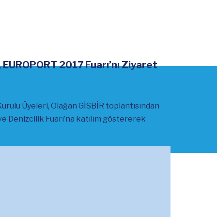
, EUROPORT 2017 Fuarı’nı Ziyaret
rulu Üyeleri, Olağan GİSBİR toplantısından
e Denizcilik Fuarı’na katılım göstererek