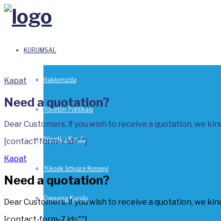
KURUMSAL
Kapat
Hakkımızda
Need a quotation?
Yönetim Politikası
Dear Customers, if you wish to receive a quotation, we kindl
Yönetim Kurulu
[contact-form-7 id=""]
Kapat
Yüksek İstişare Konseyi
Need a quotation?
Danışma Kurulu
Dear Customers, if you wish to receive a quotation, we kindl
[contact-form-7 id=""]