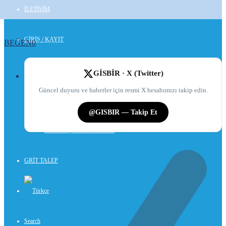
İLETİŞİM
GİRİŞ / KAYIT
BEĞEN
0
facebook
PAYLAŞ
twitterbird
TWEET
ÜYE GİRİŞİ
GİSBİR · X (Twitter)
Güncel duyuru ve haberler için resmi X hesabımızı takip edin.
KAYIT OL
@GISBIR — Takip Et
STAJ BAŞVURU SİSTEMİ
GRİT TALEP
Search