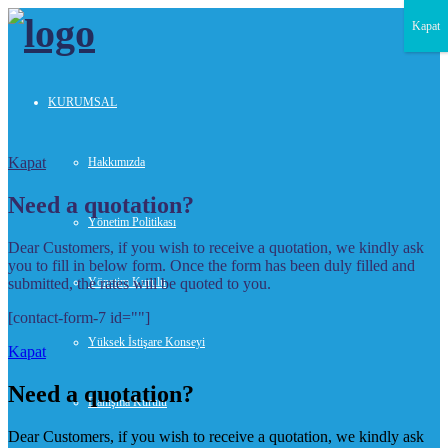
Kapat
KURUMSAL
Kapat
Hakkımızda
Need a quotation?
Yönetim Politikası
Dear Customers, if you wish to receive a quotation, we kindly ask
you to fill in below form. Once the form has been duly filled and
submitted, the rates will be quoted to you.
Yönetim Kurulu
[contact-form-7 id=""]
Yüksek İstişare Konseyi
Kapat
Need a quotation?
Danışma Kurulu
Dear Customers, if you wish to receive a quotation, we kindly ask