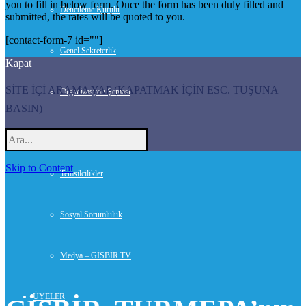
you to fill in below form. Once the form has been duly filled and
Denetleme Kurulu
submitted, the rates will be quoted to you.
[contact-form-7 id=""]
Genel Sekreterlik
Kapat
SİTE İÇİ ARAMA YAP (KAPATMAK İÇİN ESC. TUŞUNA
Organizasyon Şeması
BASIN)
Danışmanlar
Skip to Content
Temsilcilikler
Sosyal Sorumluluk
Medya – GİSBİR TV
ÜYELER