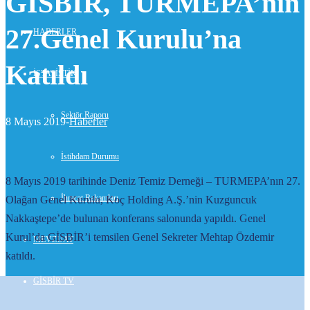
GİSBİR, TURMEPA’nın
27.Genel Kurulu’na
HABERLER
Katıldı
İSTATİSTİK
Sektör Raporu
8 Mayıs 2019-
Haberler
İstihdam Durumu
8 Mayıs 2019 tarihinde Deniz Temiz Derneği – TURMEPA’nın 27.
İhracat Rakamları
Olağan Genel Kurulu, Koç Holding A.Ş.’nin Kuzguncuk
Nakkaştepe’de bulunan konferans salonunda yapıldı. Genel
Kurul’da GİSBİR’i temsilen Genel Sekreter Mehtap Özdemir
MEVZUAT
katıldı.
GİSBİR TV