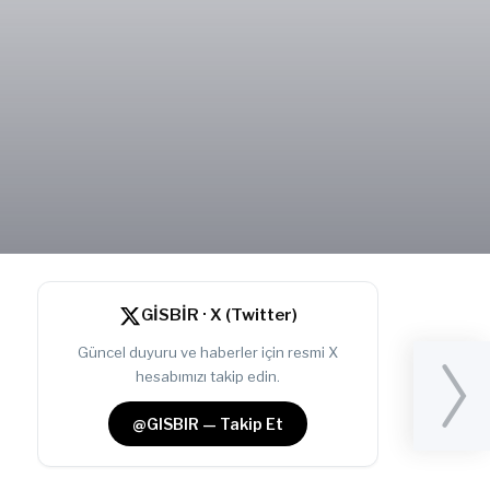
GİSBİR · X (Twitter)
Güncel duyuru ve haberler için resmi X
hesabımızı takip edin.
ASE
@GISBIR — Takip Et