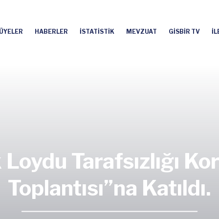
ÜYELER
HABERLER
İSTATİSTİK
MEVZUAT
GİSBİR TV
İL
 Loydu Tarafsızlığı K
Toplantısı”na Katıldı.