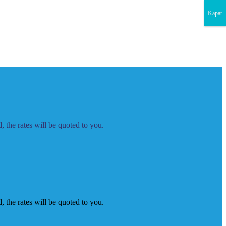
Kapat
 the rates will be quoted to you.
 the rates will be quoted to you.