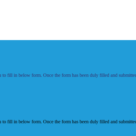
to fill in below form. Once the form has been duly filled and submitted,
to fill in below form. Once the form has been duly filled and submitted,