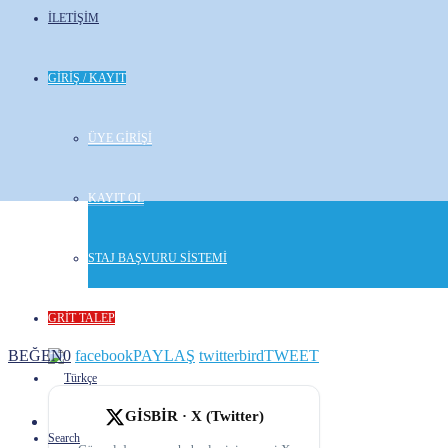
İLETİŞİM
GİRİŞ / KAYIT
ÜYE GİRİŞİ
KAYIT OL
STAJ BAŞVURU SİSTEMİ
GRİT TALEP
BEĞEN
0
facebook
PAYLAŞ
twitterbird
TWEET
GİSBİR · X (Twitter)
Search