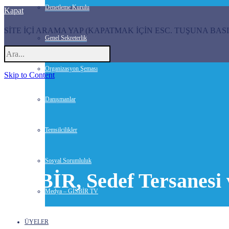
Denetleme Kurulu
Kapat
SİTE İÇİ ARAMA YAP (KAPATMAK İÇİN ESC. TUŞUNA BASI
Genel Sekreterlik
Organizasyon Şeması
Skip to Content
Danışmanlar
Temsilcilikler
Sosyal Sorumluluk
GİSBİR, Sedef Tersanesi 
Medya – GİSBİR TV
23 Ekim 2015-
Haberler
ÜYELER