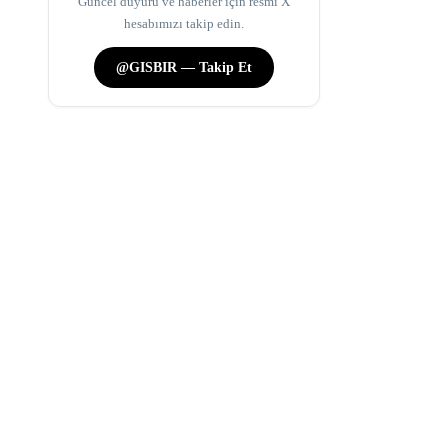
Güncel duyuru ve haberler için resmi X
hesabımızı takip edin.
@GISBIR — Takip Et