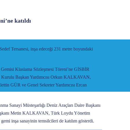
i’ne katıldı
 Sedef Tersanesi, inşa edeceği 231 metre boyundaki
a Gemisi Klaslama Sözleşmesi Töreni’ne GİSBİR
 Kurulu Başkan Yardımcısı Orkun KALKAVAN,
ttin GÜR ve Genel Sekreter Yardımcısı Ercan
a Sanayi Müsteşarlığı Deniz Araçları Daire Başkanı
aşkanı Metin KALKAVAN, Türk Loydu Yönetim
 inşa sanayinin temsilcileri de katılım gösterdi.