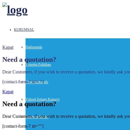
KURUMSAL
Kapat
Hakkımızda
Need a quotation?
Yönetim Politikası
Dear Customers, if you wish to receive a quotation, we kindly ask you 
[contact-form-7 id=""]
Yönetim Kurulu
Kapat
Yüksek İstişare Konseyi
Need a quotation?
Dear Customers, if you wish to receive a quotation, we kindly ask you 
Danışma Kurulu
[contact-form-7 id=""]