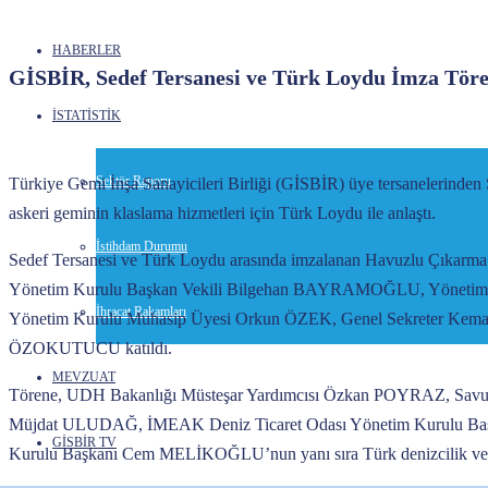
HABERLER
GİSBİR, Sedef Tersanesi ve Türk Loydu İmza Tören
İSTATİSTİK
Sektör Raporu
Türkiye Gemi İnşa Sanayicileri Birliği (GİSBİR) üye tersanelerinden
askeri geminin klaslama hizmetleri için Türk Loydu ile anlaştı.
İstihdam Durumu
Sedef Tersanesi ve Türk Loydu arasında imzalanan Havuzlu Çıkarm
Yönetim Kurulu Başkan Vekili Bilgehan BAYRAMOĞLU, Yönetim
İhracat Rakamları
Yönetim Kurulu Muhasip Üyesi Orkun ÖZEK, Genel Sekreter Kemale
ÖZOKUTUCU katıldı.
MEVZUAT
Törene, UDH Bakanlığı Müsteşar Yardımcısı Özkan POYRAZ, Savunm
Müjdat ULUDAĞ, İMEAK Deniz Ticaret Odası Yönetim Kurulu B
GİSBİR TV
Kurulu Başkanı Cem MELİKOĞLU’nun yanı sıra Türk denizcilik ve gemi