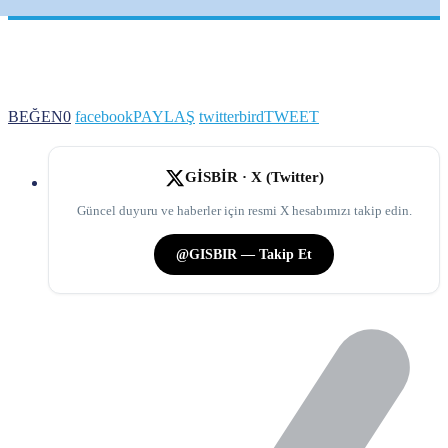
BEĞEN
0
facebook
PAYLAŞ
twitterbird
TWEET
GİSBİR · X (Twitter)
Güncel duyuru ve haberler için resmi X hesabımızı takip edin.
@GISBIR — Takip Et