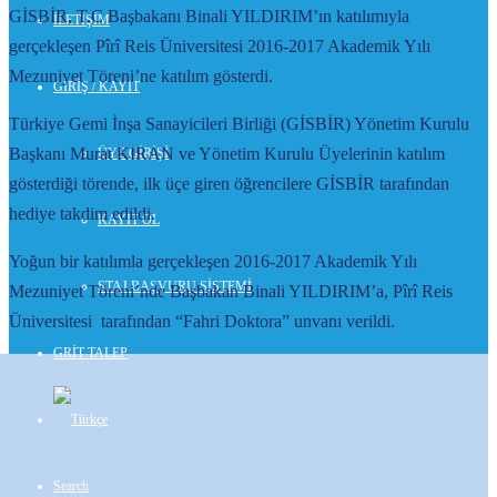
GİSBİR, T.C Başbakanı Binali YILDIRIM’ın katılımıyla
İLETİŞİM
gerçekleşen Pîrî Reis Üniversitesi 2016-2017 Akademik Yılı
Mezuniyet Töreni’ne katılım gösterdi.
GİRİŞ / KAYIT
Türkiye Gemi İnşa Sanayicileri Birliği (GİSBİR) Yönetim Kurulu
Başkanı Murat KIRAN ve Yönetim Kurulu Üyelerinin katılım
ÜYE GİRİŞİ
gösterdiği törende, ilk üçe giren öğrencilere GİSBİR tarafından
hediye takdim edildi.
KAYIT OL
Yoğun bir katılımla gerçekleşen 2016-2017 Akademik Yılı
STAJ BAŞVURU SİSTEMİ
Mezuniyet Töreni’nde Başbakan Binali YILDIRIM’a, Pîrî Reis
Üniversitesi tarafından “Fahri Doktora” unvanı verildi.
GRİT TALEP
Search