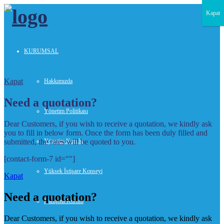
Kapat
KURUMSAL
Kapat
Hakkımızda
Need a quotation?
Yönetim Politikası
Dear Customers, if you wish to receive a quotation, we kindly ask
you to fill in below form. Once the form has been duly filled and
submitted, the rates will be quoted to you.
Yönetim Kurulu
[contact-form-7 id=""]
Yüksek İstişare Konseyi
Kapat
Need a quotation?
Danışma Kurulu
Dear Customers, if you wish to receive a quotation, we kindly ask