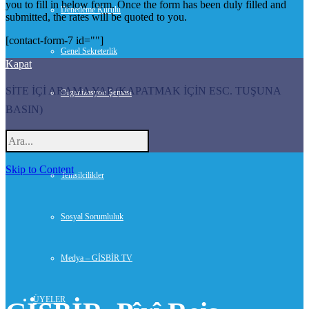
you to fill in below form. Once the form has been duly filled and
Denetleme Kurulu
submitted, the rates will be quoted to you.
[contact-form-7 id=""]
Genel Sekreterlik
Kapat
SİTE İÇİ ARAMA YAP (KAPATMAK İÇİN ESC. TUŞUNA
Organizasyon Şeması
BASIN)
Danışmanlar
Skip to Content
Temsilcilikler
Sosyal Sorumluluk
Medya – GİSBİR TV
ÜYELER