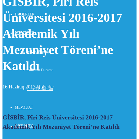
GİSBİR, Pîrî Reis
Üniversitesi 2016-2017
HABERLER
Akademik Yılı
İSTATİSTİK
Mezuniyet Töreni’ne
Sektör Raporu
Katıldı
İstihdam Durumu
16 Haziran 2017-
Haberler
İhracat Rakamları
MEVZUAT
GİSBİR, Pîrî Reis Üniversitesi 2016-2017
Akademik Yılı Mezuniyet Töreni’ne Katıldı
GİSBİR TV