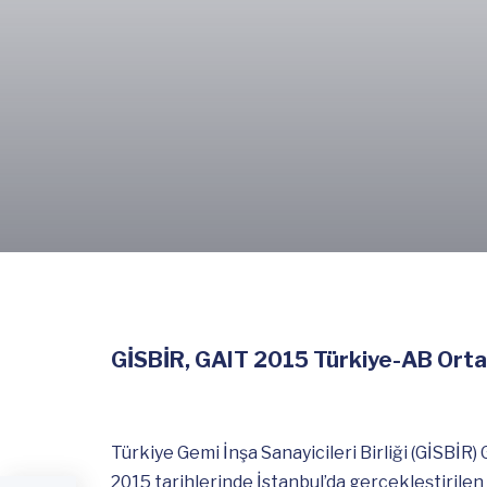
GİSBİR, GAIT 2015 Türkiye-AB Ortak
Türkiye Gemi İnşa Sanayicileri Birliği (GİSB
2015 tarihlerinde İstanbul’da gerçekleştirilen