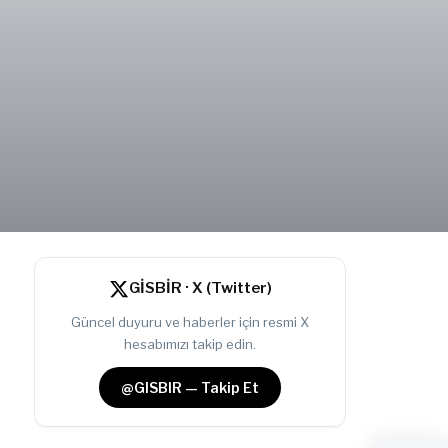
GİSBİR · X (Twitter)
Güncel duyuru ve haberler için resmi X
hesabımızı takip edin.
@GISBIR — Takip Et