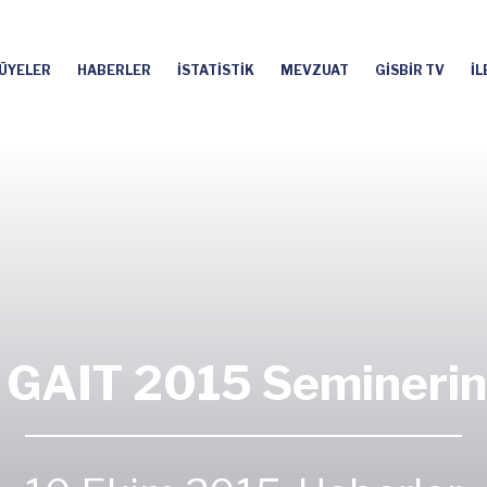
ÜYELER
HABERLER
İSTATİSTİK
MEVZUAT
GİSBİR TV
İL
 GAIT 2015 Seminerine