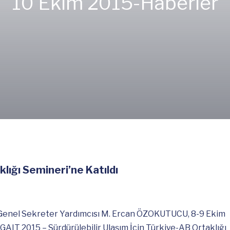
10 Ekim 2015-
Haberler
lığı Semineri’ne Katıldı
İR) Genel Sekreter Yardımcısı M. Ercan ÖZOKUTUCU, 8-9 Ekim
 GAIT 2015 – Sürdürülebilir Ulaşım İçin Türkiye-AB Ortaklığı