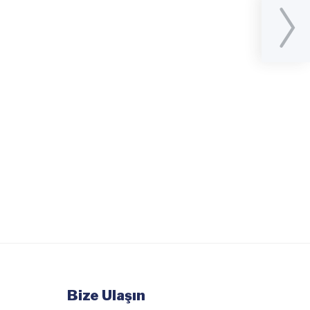
Ulus
Bize Ulaşın