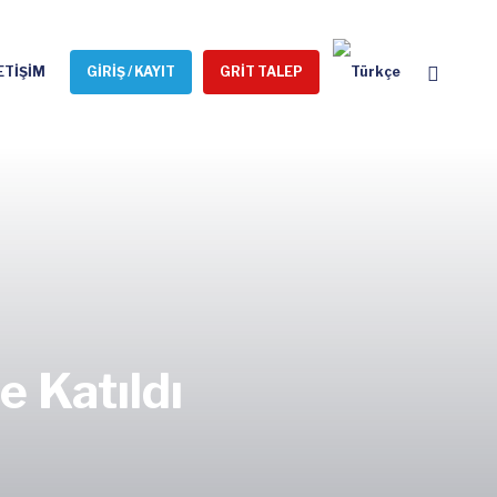
ETİŞİM
GİRİŞ / KAYIT
GRİT TALEP
 Katıldı