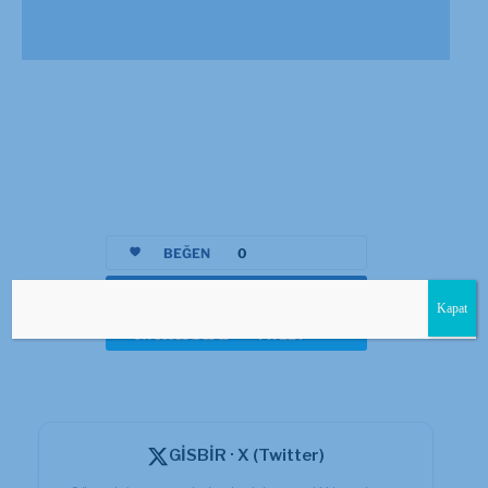
BEĞEN
0
facebook
PAYLAŞ
Kapat
twitterbird
TWEET
GİSBİR · X (Twitter)