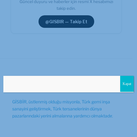
Güncel duyuru ve haberler için resmi X hesabımızı
takip edin.
@GISBIR — Takip Et
GİSBİR Hakkında
Kapat
GİSBİR, üstlenmiş olduğu misyonla, Türk gemi inşa
sanayini geliştirmek, Türk tersanelerinin dünya
pazarlarındaki yerini almalarına yardımcı olmaktadır.