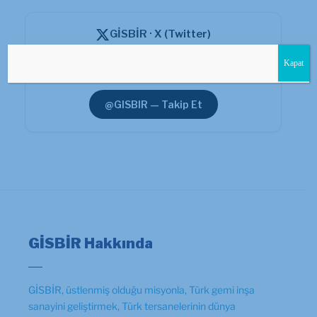
GİSBİR · X (Twitter)
Güncel duyuru ve haberler için resmi X hesabımızı
Kapat
takip edin.
@GISBIR — Takip Et
GİSBİR Hakkında
GİSBİR, üstlenmiş olduğu misyonla, Türk gemi inşa
sanayini geliştirmek, Türk tersanelerinin dünya