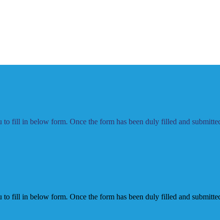
to fill in below form. Once the form has been duly filled and submitted,
to fill in below form. Once the form has been duly filled and submitted,