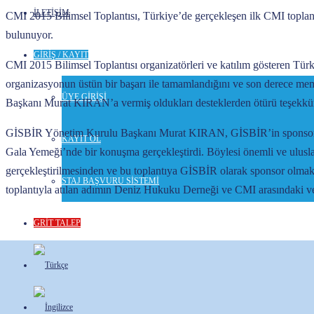
İLETİŞİM
CMI 2015 Bilimsel Toplantısı, Türkiye’de gerçekleşen ilk CMI toplant
bulunuyor.
GİRİŞ / KAYIT
CMI 2015 Bilimsel Toplantısı organizatörleri ve katılım gösteren Tür
organizasyonun üstün bir başarı ile tamamlandığını ve son derece m
ÜYE GİRİŞİ
Başkanı Murat KIRAN’a vermiş oldukları desteklerden ötürü teşekkür 
GİSBİR Yönetim Kurulu Başkanı Murat KIRAN, GİSBİR’in sponsorlu
KAYIT OL
Gala Yemeği’nde bir konuşma gerçekleştirdi. Böylesi önemli ve uluslar
gerçekleştirilmesinden ve bu toplantıya GİSBİR olarak sponsor olm
STAJ BAŞVURU SİSTEMİ
toplantıyla atılan adımın Deniz Hukuku Derneği ve CMI arasındaki veri
GRİT TALEP