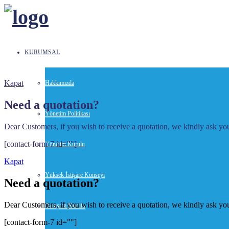
KURUMSAL
Kapat
Hakkımızda
Need a quotation?
Yönetim Politikası
Dear Customers, if you wish to receive a quotation, we kindly ask you 
[contact-form-7 id=""]
Yönetim Kurulu
Kapat
Yüksek İstişare Konseyi
Need a quotation?
Dear Customers, if you wish to receive a quotation, we kindly ask you 
Danışma Kurulu
[contact-form-7 id=""]