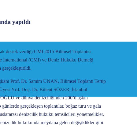
nda yapıldı
ak destek verdiği CMI 2015 Bilimsel Toplantısı,
ime International (CMI) ve Deniz Hukuku Derneği
 gerçekleştirildi.
ı Prof. Dr. Samim ÜNAN, Bilimsel Toplantı Tertip
 Üyesi Yrd. Doç. Dr. Bülent SÖZER, İstanbul
IOĞLU ve dünya denizciliğinden 200’ü aşkın
günlerde gerçekleşen toplantılar, boğaz turu ve gala
lararası denizcilik hukuku temsilcileri yönetmelikler,
denizcilik hukukunda meydana gelen değişiklikler gibi