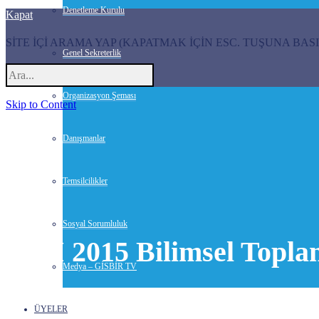
Denetleme Kurulu
Kapat
SİTE İÇİ ARAMA YAP (KAPATMAK İÇİN ESC. TUŞUNA BASI
Genel Sekreterlik
Organizasyon Şeması
Skip to Content
Danışmanlar
Temsilcilikler
Sosyal Sorumluluk
CMI 2015 Bilimsel Toplan
Medya – GİSBİR TV
10 Haziran 2015-
Haberler
ÜYELER