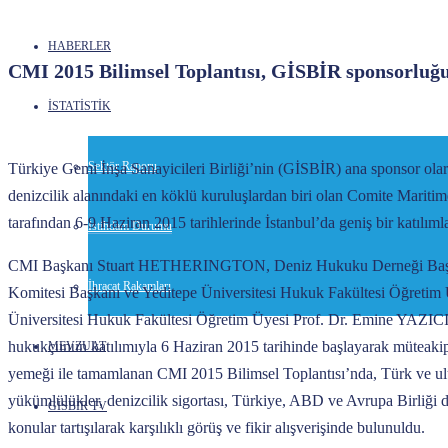
HABERLER
CMI 2015 Bilimsel Toplantısı, GİSBİR sponsorluğu
İSTATİSTİK
Sektör Raporu
Türkiye Gemi İnşa Sanayicileri Birliği’nin (GİSBİR) ana sponsor olar
denizcilik alanındaki en köklü kuruluşlardan biri olan Comite Marit
tarafından 6-9 Haziran 2015 tarihlerinde İstanbul’da geniş bir katılımla
İstihdam Durumu
CMI Başkanı Stuart HETHERINGTON, Deniz Hukuku Derneği Başkan
İhracat Rakamları
Komitesi Başkanı ve Yeditepe Üniversitesi Hukuk Fakültesi Öğretim
Üniversitesi Hukuk Fakültesi Öğretim Üyesi Prof. Dr. Emine YAZIC
hukukçunun katılımıyla 6 Haziran 2015 tarihinde başlayarak müteakip 
MEVZUAT
yemeği ile tamamlanan CMI 2015 Bilimsel Toplantısı’nda, Türk ve ulus
yükümlülükler, denizcilik sigortası, Türkiye, ABD ve Avrupa Birliği 
GİSBİR TV
konular tartışılarak karşılıklı görüş ve fikir alışverişinde bulunuldu.