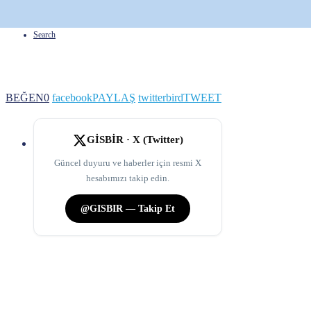
Search
BEĞEN
0
facebook
PAYLAŞ
twitterbird
TWEET
GİSBİR · X (Twitter)
Güncel duyuru ve haberler için resmi X
hesabımızı takip edin.
@GISBIR — Takip Et