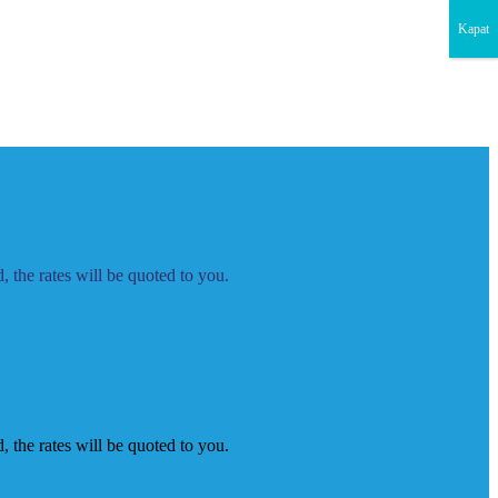
Kapat
 the rates will be quoted to you.
 the rates will be quoted to you.