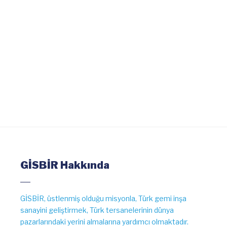
Genel Sekreterimiz, sektörümüzde COVID-19
süresince almış olduğumuz önlemlere ve
bakım-onarım alanında yapılan faaliyetlere
değinecektir.
DEVAMI
GİSBİR Hakkında
GİSBİR, üstlenmiş olduğu misyonla, Türk gemi inşa
sanayini geliştirmek, Türk tersanelerinin dünya
pazarlarındaki yerini almalarına yardımcı olmaktadır.