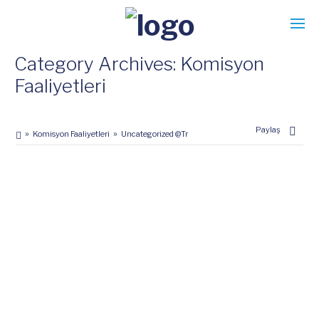
Category Archives: Komisyon
Faaliyetleri
Paylaş
Komisyon Faaliyetleri
Uncategorized @tr
Murat Kıran’dan
19
MART
2026
Tersanelere Kritik
Uyarı!