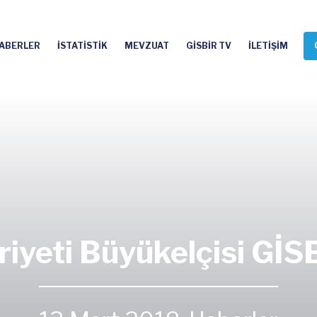
ABERLER
İSTATİSTİK
MEVZUAT
GİSBİR TV
İLETİŞİM
yeti Büyükelçisi GİSBİR