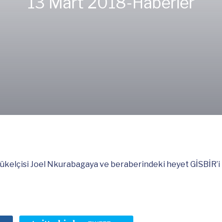
13 Mart 2018-
Haberler
yükelçisi Joel Nkurabagaya ve beraberindeki heyet GİSBİR’i