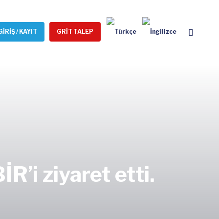
GİRİŞ / KAYIT
GRİT TALEP
’i ziyaret etti.