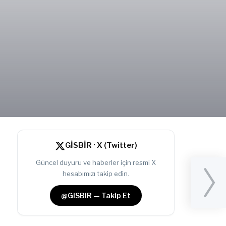
GİSBİR · X (Twitter)
Güncel duyuru ve haberler için resmi X
hesabımızı takip edin.
@GISBIR — Takip Et