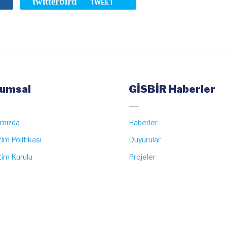
twitterbird
TWEET
umsal
GİSBİR Haberler
ımızda
Haberler
im Politikası
Duyurular
im Kurulu
Projeler