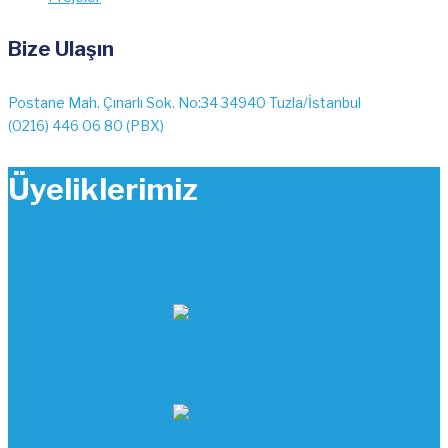
Bize Ulaşın
Postane Mah. Çınarlı Sok. No:34 34940 Tuzla/İstanbul
(0216) 446 06 80 (PBX)
Üyeliklerimiz