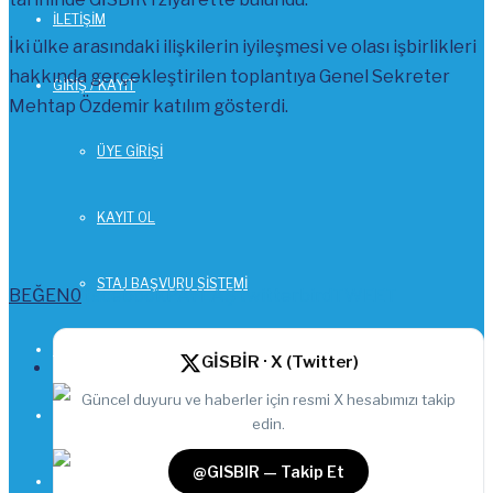
İLETİŞİM
İki ülke arasındaki ilişkilerin iyileşmesi ve olası işbirlikleri
hakkında gerçekleştirilen toplantıya Genel Sekreter
GİRİŞ / KAYIT
Mehtap Özdemir katılım gösterdi.
ÜYE GİRİŞİ
KAYIT OL
STAJ BAŞVURU SİSTEMİ
BEĞEN
0
facebook
PAYLAŞ
twitterbird
TWEET
GRİT TALEP
GİSBİR · X (Twitter)
Güncel duyuru ve haberler için resmi X hesabımızı takip
edin.
@GISBIR — Takip Et