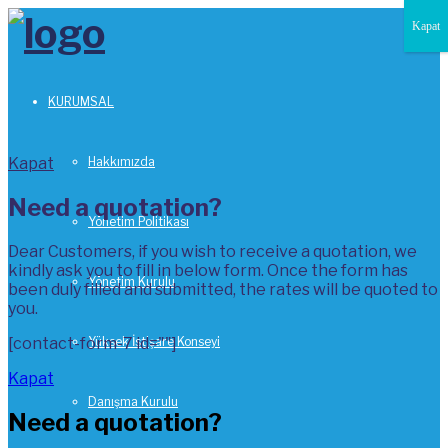
Kapat
KURUMSAL
Kapat
Hakkımızda
Need a quotation?
Yönetim Politikası
Dear Customers, if you wish to receive a quotation, we
kindly ask you to fill in below form. Once the form has
Yönetim Kurulu
been duly filled and submitted, the rates will be quoted to
you.
[contact-form-7 id=""]
Yüksek İstişare Konseyi
Kapat
Danışma Kurulu
Need a quotation?