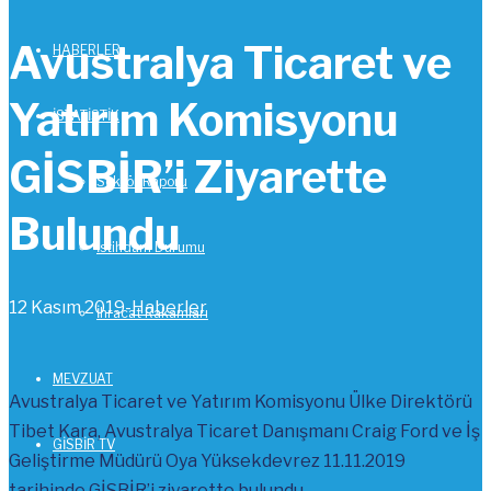
Avustralya Ticaret ve
HABERLER
Yatırım Komisyonu
İSTATİSTİK
GİSBİR’i Ziyarette
Sektör Raporu
Bulundu
İstihdam Durumu
12 Kasım 2019-
Haberler
İhracat Rakamları
MEVZUAT
Avustralya Ticaret ve Yatırım Komisyonu Ülke Direktörü
Tibet Kara, Avustralya Ticaret Danışmanı Craig Ford ve İş
GİSBİR TV
Geliştirme Müdürü Oya Yüksekdevrez 11.11.2019
tarihinde GİSBİR’i ziyarette bulundu.