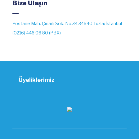
Bize Ulaşın
Postane Mah. Çınarlı Sok. No:34 34940 Tuzla/İstanbul
(0216) 446 06 80 (PBX)
Üyeliklerimiz