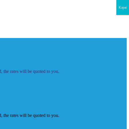
Kapat
 the rates will be quoted to you.
 the rates will be quoted to you.