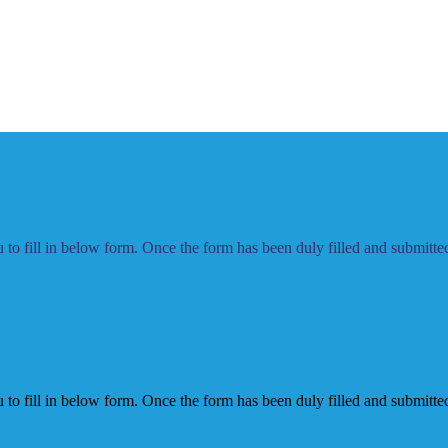
to fill in below form. Once the form has been duly filled and submitted,
to fill in below form. Once the form has been duly filled and submitted,