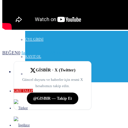
İLETİŞİM
GİRİŞ / KAYIT
ÜYE GİRİŞİ
BEĞEN
0
facebook
PAYLAŞ
twitterbird
TWEET
KAYIT OL
GİSBİR · X (Twitter)
STAJ BAŞVURU SİSTEMİ
Güncel duyuru ve haberler için resmi X
hesabımızı takip edin.
GRİT TALEP
@GISBIR — Takip Et