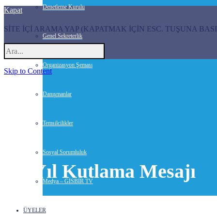
Denetleme Kurulu
Kapat
SİTE İÇİ ARAMA YAP (KAPATMAK İÇİN ESC. TUŞUNA BASI
Genel Sekreterlik
Organizasyon Şeması
Skip to Content
Danışmanlar
Temsilcilikler
Sosyal Sorumluluk
50. Yıl Kutlama Mesajı
Medya – GİSBİR TV
7 Temmuz 2020-
Haberler
ÜYELER