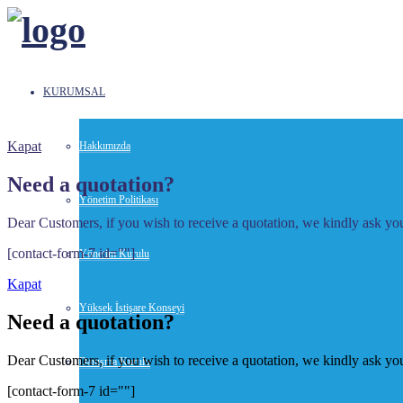
KURUMSAL
Kapat
Hakkımızda
Need a quotation?
Yönetim Politikası
Dear Customers, if you wish to receive a quotation, we kindly ask you 
[contact-form-7 id=""]
Yönetim Kurulu
Kapat
Yüksek İstişare Konseyi
Need a quotation?
Dear Customers, if you wish to receive a quotation, we kindly ask you 
Danışma Kurulu
[contact-form-7 id=""]