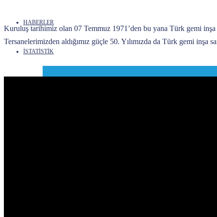
HABERLER
Kuruluş tarihimiz olan 07 Temmuz 1971’den bu yana Türk gemi inşa 
Tersanelerimizden aldığımız güçle 50. Yılımızda da Türk gemi inşa sa
İSTATİSTİK
Sektör Raporu
İstihdam Durumu
İhracat Rakamları
MEVZUAT
GİSBİR TV