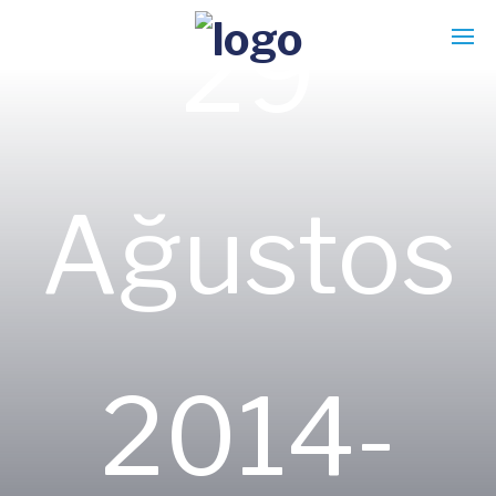
29
Ağustos
2014-