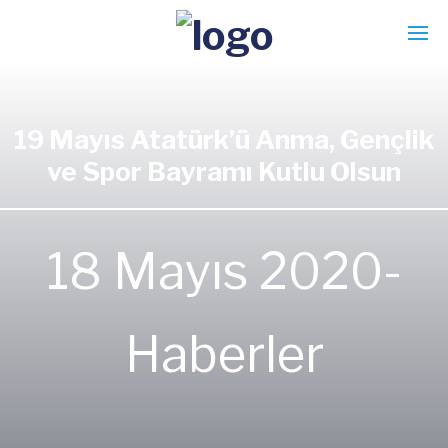
19 Mayıs Atatürk’ü Anma, Gençlik
ve Spor Bayramı Kutlu Olsun
18 Mayıs 2020-
Haberler