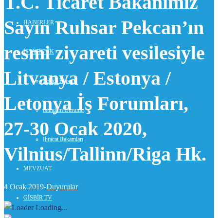
T.C. Ticaret Bakanımız
Sayın Ruhsar Pekcan’ın
HABERLER
resmi ziyareti vesilesiyle
İSTATİSTİK
Litvanya / Estonya /
Sektör Raporu
Letonya İş Forumları,
İstihdam Durumu
27-30 Ocak 2020,
İhracat Rakamları
Vilnius/Tallinn/Riga Hk.
MEVZUAT
4 Ocak 2019-
Duyurular
GİSBİR TV
Loading...