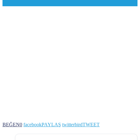
BEĞEN
0
facebook
PAYLAŞ
twitterbird
TWEET