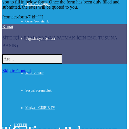
you to fill in below form. Once the form has been duly filled and
Denetleme Kurulu
submitted, the rates will be quoted to you.
[contact-form-7 id=""]
Genel Sekreterlik
Kapat
SİTE İÇİ ARAMA YAP (KAPATMAK İÇİN ESC. TUŞUNA
Organizasyon Şeması
BASIN)
Danışmanlar
Skip to Content
Temsilcilikler
Sosyal Sorumluluk
Medya – GİSBİR TV
ÜYELER