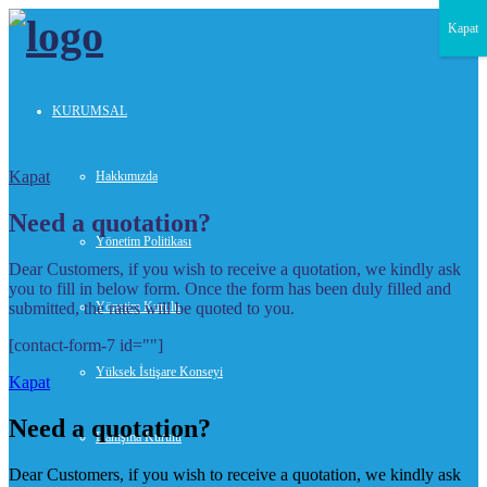
Kapat
KURUMSAL
Kapat
Hakkımızda
Need a quotation?
Yönetim Politikası
Dear Customers, if you wish to receive a quotation, we kindly ask
you to fill in below form. Once the form has been duly filled and
submitted, the rates will be quoted to you.
Yönetim Kurulu
[contact-form-7 id=""]
Yüksek İstişare Konseyi
Kapat
Need a quotation?
Danışma Kurulu
Dear Customers, if you wish to receive a quotation, we kindly ask