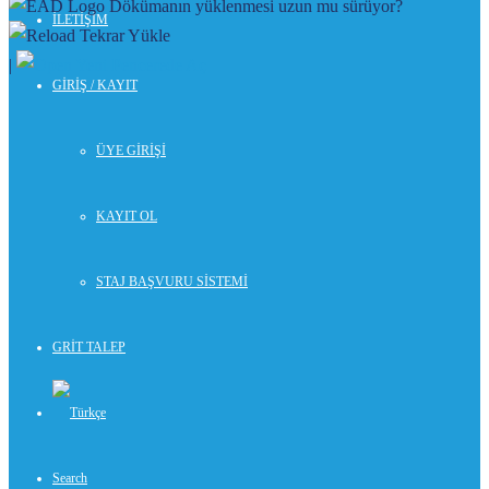
Dökümanın yüklenmesi uzun mu sürüyor?
İLETİŞİM
Tekrar Yükle
|
Yeni Pencerede Aç
GİRİŞ / KAYIT
ÜYE GİRİŞİ
KAYIT OL
STAJ BAŞVURU SİSTEMİ
GRİT TALEP
Search